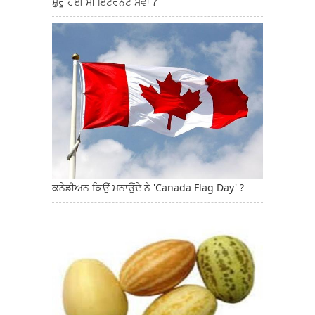
ਸ਼ੁਰੂ ਹੋਈ ਸੀ ਇੰਟਰਨੈੱਟ ਸੇਵਾ ?
ਕਨੇਡੀਅਨ ਕਿਉਂ ਮਨਾਉਂਦੇ ਨੇ 'Canada Flag Day' ?