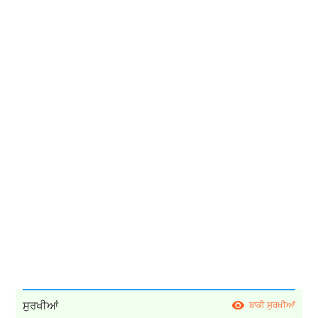
ਸੁਰਖੀਆਂ
ਬਾਕੀ ਸੁਰਖੀਆਂ