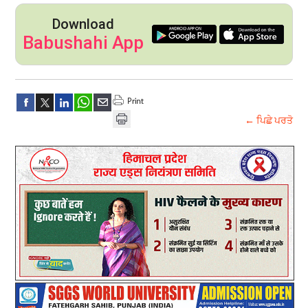
Download
Babushahi App
← ਪਿਛੇ ਪਰਤੋ