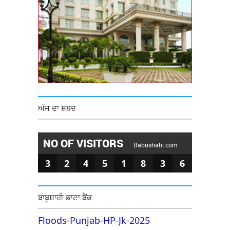
ਅੱਜ ਦਾ ਸ਼ਬਦ
NO OF VISITORS
Babushahi.com
3
2
4
5
1
8
3
6
ਬਾਬੂਸ਼ਾਹੀ ਡਾਟਾ ਬੈਂਕ
Floods-Punjab-HP-Jk-2025