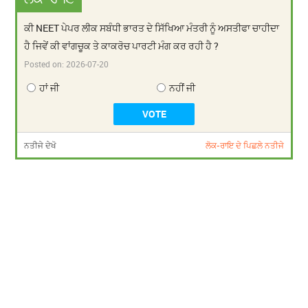
ਕੀ NEET ਪੇਪਰ ਲੀਕ ਸਬੰਧੀ ਭਾਰਤ ਦੇ ਸਿੱਖਿਆ ਮੰਤਰੀ ਨੂੰ ਅਸਤੀਫਾ ਚਾਹੀਦਾ
ਹੈ ਜਿਵੇਂ ਕੀ ਵਾਂਗਚੂਕ ਤੇ ਕਾਕਰੋਚ ਪਾਰਟੀ ਮੰਗ ਕਰ ਰਹੀ ਹੈ ?
Posted on:
2026-07-20
ਹਾਂ ਜੀ
ਨਹੀਂ ਜੀ
ਨਤੀਜੇ ਦੇਖੋ
ਲੋਕ-ਰਾਇ ਦੇ ਪਿਛਲੇ ਨਤੀਜੇ