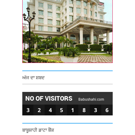
ਅੱਜ ਦਾ ਸ਼ਬਦ
NO OF VISITORS
Babushahi.com
3
2
4
5
1
8
3
6
ਬਾਬੂਸ਼ਾਹੀ ਡਾਟਾ ਬੈਂਕ