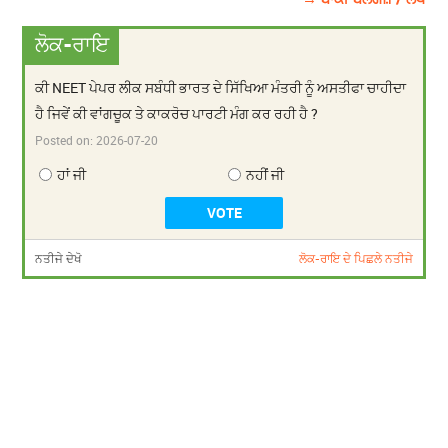
ਲੋਕ-ਰਾਇ
ਕੀ NEET ਪੇਪਰ ਲੀਕ ਸਬੰਧੀ ਭਾਰਤ ਦੇ ਸਿੱਖਿਆ ਮੰਤਰੀ ਨੂੰ ਅਸਤੀਫਾ ਚਾਹੀਦਾ
ਹੈ ਜਿਵੇਂ ਕੀ ਵਾਂਗਚੂਕ ਤੇ ਕਾਕਰੋਚ ਪਾਰਟੀ ਮੰਗ ਕਰ ਰਹੀ ਹੈ ?
Posted on:
2026-07-20
ਹਾਂ ਜੀ
ਨਹੀਂ ਜੀ
ਨਤੀਜੇ ਦੇਖੋ
ਲੋਕ-ਰਾਇ ਦੇ ਪਿਛਲੇ ਨਤੀਜੇ