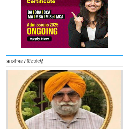
ਸ਼ਖ਼ਸੀਅਤ / ਇੰਟਰਵਿਊ