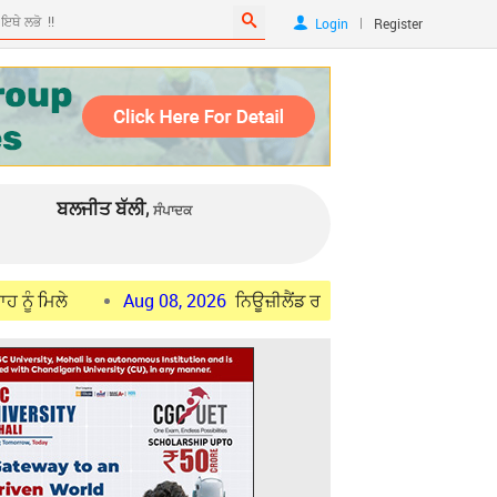
|
Login
Register
ਬਲਜੀਤ ਬੱਲੀ,
ਸੰਪਾਦਕ
Aug 08, 2026
ਨਿਊਜ਼ੀਲੈਂਡ ਰਾਜਨੀਤੀ : ਨੈਸ਼ਨਲ ਪਾਰਟੀ ਨੇ ਆਮ ਚੋਣਾਂ ਲਈ