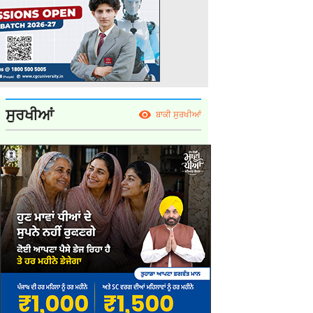
ਸੁਰਖੀਆਂ
ਬਾਕੀ ਸੁਰਖੀਆਂ