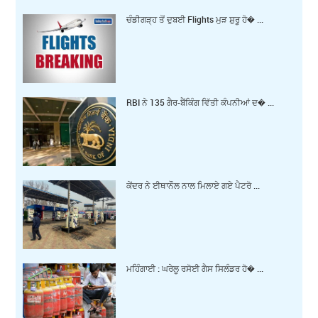
ਚੰਡੀਗੜ੍ਹ ਤੋਂ ਦੁਬਈ Flights ਮੁੜ ਸ਼ੁਰੂ ਹੋ� ...
RBI ਨੇ 135 ਗੈਰ-ਬੈਂਕਿੰਗ ਵਿੱਤੀ ਕੰਪਨੀਆਂ ਦ� ...
ਕੇਂਦਰ ਨੇ ਈਥਾਨੌਲ ਨਾਲ ਮਿਲਾਏ ਗਏ ਪੈਟਰੋ ...
ਮਹਿੰਗਾਈ : ਘਰੇਲੂ ਰਸੋਈ ਗੈਸ ਸਿਲੰਡਰ ਹੋ� ...