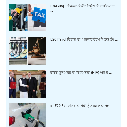
Breaking : ਡੀਜ਼ਲ ਅਤੇ ਜੈੱਟ ਫਿਊਲ 'ਤੇ ਵਧਾਇਆ ਟ
...
E20 Petrol ਵਿਵਾਦ 'ਚ ਖਪਤਕਾਰ ਫੋਰਮ ਨੇ ਕਾਰ ਕੰਪ ...
ਭਾਰਤ-ਯੂਕੇ ਮੁਕਤ ਵਪਾਰ ਸਮਝੌਤਾ (FTA) ਅੱਜ ਤ ...
ਕੀ E20 Petrol ਤੁਹਾਡੀ ਗੱਡੀ ਨੂੰ ਨੁਕਸਾਨ ਪਹੁ� ...