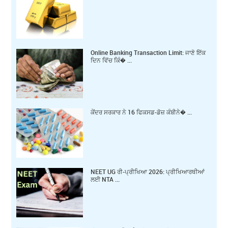
Online Banking Transaction Limit: ਜਾਣੋ ਇੱਕ
ਦਿਨ ਵਿੱਚ ਕਿੰ� ...
ਕੇਂਦਰ ਸਰਕਾਰ ਨੇ 16 ਫਿਕਸਡ-ਡੋਜ਼ ਕੰਬੀਨੇ� ...
NEET UG ਰੀ-ਪ੍ਰੀਖਿਆ 2026: ਪ੍ਰੀਖਿਆਰਥੀਆਂ
ਲਈ NTA ...