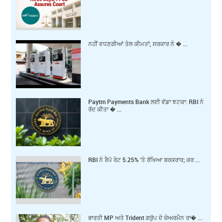
ਨਹੀਂ ਵਧਣਗੀਆਂ ਤੇਲ ਕੀਮਤਾਂ, ਸਰਕਾਰ ਨੇ � ...
Paytm Payments Bank ਲਈ ਵੱਡਾ ਝਟਕਾ: RBI ਨੇ
ਰੱਦ ਕੀਤਾ � ...
RBI ਨੇ ਰੈਪੋ ਰੇਟ 5.25% 'ਤੇ ਰੱਖਿਆ ਬਰਕਰਾਰ; ਕਰ ...
ਭਾਰਤੀ MP ਅਤੇ Trident ਗਰੁੱਪ ਦੇ ਚੇਅਰਮੈਨ ਰਾ� ...