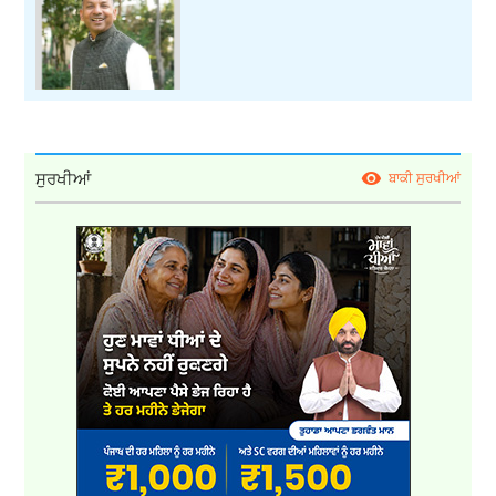
ਸੁਰਖੀਆਂ
ਬਾਕੀ ਸੁਰਖੀਆਂ