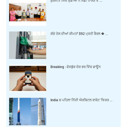
ਗੁਰਮੀਤ ਸਿੰਘ ਖੁੱਡੀਆਂ ਨੇ ਮੱਛੀ ਪਾਲਣ ਵ ...
ਕੱਚੇ ਤੇਲ ਦੀਆਂ ਕੀਮਤਾਂ $92 ਪ੍ਰਤੀ ਬੈਰਲ � ...
Breaking : ਫੇਸਬੁੱਕ ਦੇਸ਼ ਭਰ ਵਿੱਚ ਡਾਊਨ
India ਚ ਪਹਿਲਾ ਨਿੱਜੀ ਔਰਬਿਟਲ ਰਾਕੇਟ 'ਵਿਕਰ ...