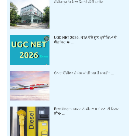
ਚੰਡੀਗੜ੍ਹ ’ਚ ਓਲਾ ਕੈਬ ’ਤੇ ਲੱਗੀ ਪਾਬੰਦ ...
UGC NET 2026: NTA ਵੱਲੋਂ ਜੂਨ ਪ੍ਰੀਖਿਆ ਦੇ
ਐਡਮਿਟ � ...
ਏਅਰ ਇੰਡੀਆ ਨੇ ਪੇਸ਼ ਕੀਤੀ ਸਭ ਤੋਂ ਸਸਤੀ ' ...
Breaking : ਸਰਕਾਰ ਨੇ ਡੀਜ਼ਲ ਖ਼ਰੀਦਣ ਦੀ ਲਿਮਟ
ਕੀ� ...