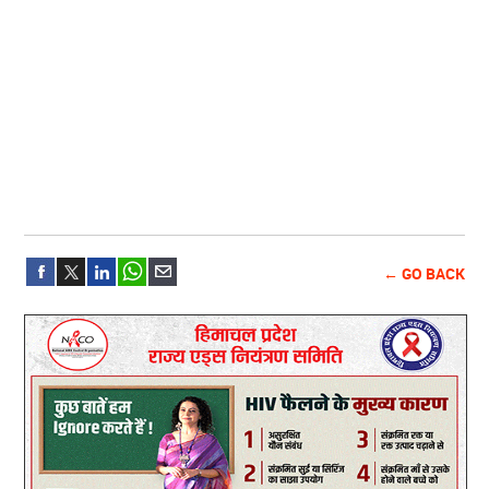
← GO BACK