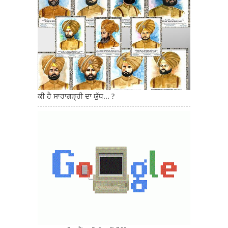
ਕੀ ਹੈ ਸਾਰਾਗੜ੍ਹੀ ਦਾ ਯੁੱਧ... ?