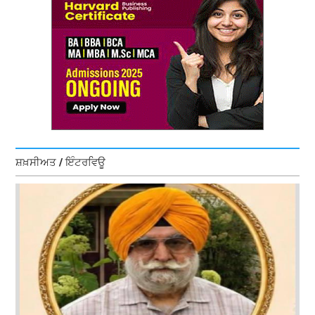
ਸ਼ਖ਼ਸੀਅਤ / ਇੰਟਰਵਿਊ