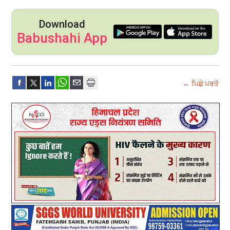
Download
Babushahi App
← ਪਿਛੇ ਪਰਤੋ