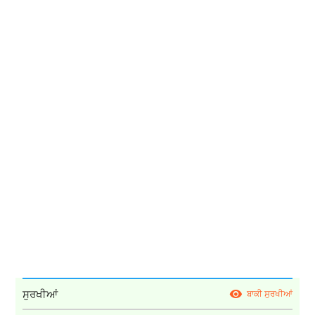
ਸੁਰਖੀਆਂ
ਬਾਕੀ ਸੁਰਖੀਆਂ