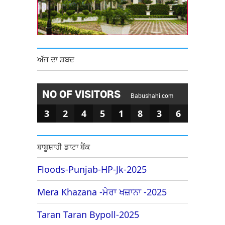
ਅੱਜ ਦਾ ਸ਼ਬਦ
NO OF VISITORS
Babushahi.com
3
2
4
5
1
8
3
6
ਬਾਬੂਸ਼ਾਹੀ ਡਾਟਾ ਬੈਂਕ
Floods-Punjab-HP-Jk-2025
Mera Khazana -ਮੇਰਾ ਖਜ਼ਾਨਾ -2025
Taran Taran Bypoll-2025