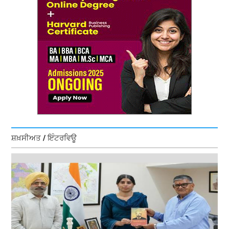
ਸ਼ਖ਼ਸੀਅਤ / ਇੰਟਰਵਿਊ