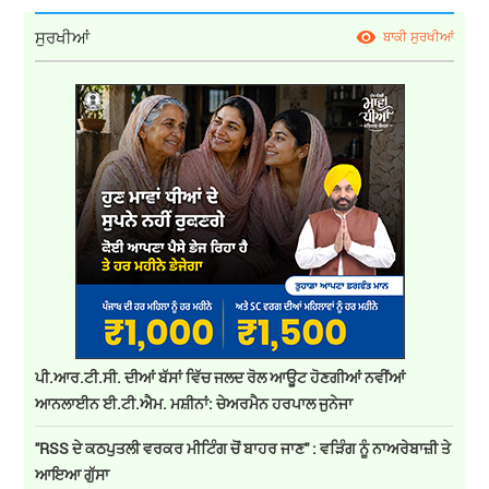
ਸੁਰਖੀਆਂ
ਬਾਕੀ ਸੁਰਖੀਆਂ
ਪੀ.ਆਰ.ਟੀ.ਸੀ. ਦੀਆਂ ਬੱਸਾਂ ਵਿੱਚ ਜਲਦ ਰੋਲ ਆਊਟ ਹੋਣਗੀਆਂ ਨਵੀਂਆਂ
ਆਨਲਾਈਨ ਈ.ਟੀ.ਐਮ. ਮਸ਼ੀਨਾਂ: ਚੇਅਰਮੈਨ ਹਰਪਾਲ ਜੁਨੇਜਾ
''RSS ਦੇ ਕਠਪੁਤਲੀ ਵਰਕਰ ਮੀਟਿੰਗ ਚੋਂ ਬਾਹਰ ਜਾਣ'' : ਵੜਿੰਗ ਨੂੰ ਨਾਅਰੇਬਾਜ਼ੀ ਤੇ
ਆਇਆ ਗੁੱਸਾ