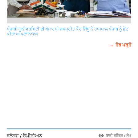
ਪੰਜਾਬੀ ਯੂਨੀਵਰਸਿਟੀ ਦੀ ਖੋਜਾਰਥੀ ਜਸਪ੍ਰੀਤ ਕੌਰ ਸਿੱਧੂ ਨੇ ਰਾਜਪਾਲ ਪੰਜਾਬ ਨੂੰ ਭੇਂਟ
ਕੀਤਾ ਆਪਣਾ ਨਾਵਲ
→ ਹੋਰ ਪੜ੍ਹੋ
ਬਲੌਗਜ਼ / ਓਪੀਨੀਅਨ
ਬਾਕੀ ਬਲੌਗਜ਼ / ਲੇਖ