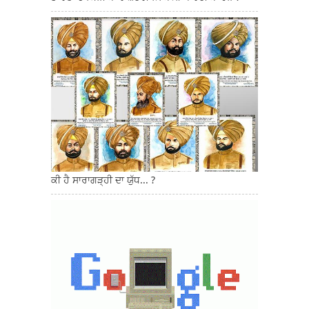
ਕੀ ਹੈ ਸਾਰਾਗੜ੍ਹੀ ਦਾ ਯੁੱਧ... ?