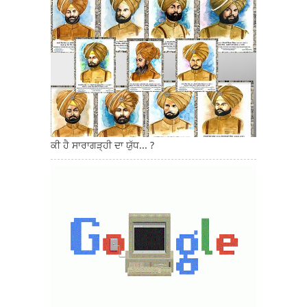
ਕੀ ਹੈ ਸਾਰਾਗੜ੍ਹੀ ਦਾ ਯੁੱਧ... ?