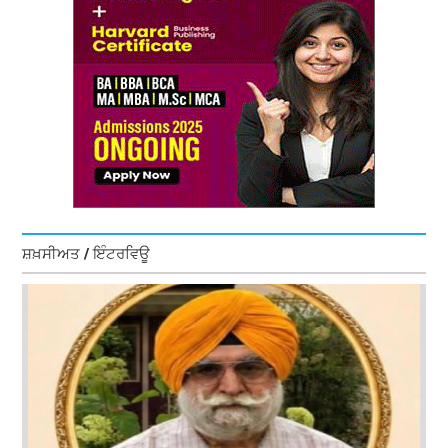
ਸ਼ਖ਼ਸੀਅਤ / ਇੰਟਰਵਿਊ