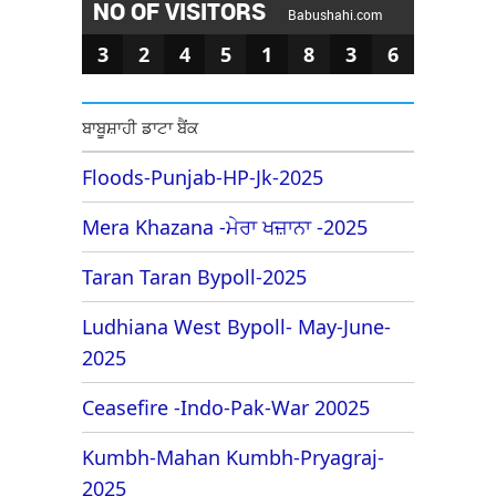
NO OF VISITORS
Babushahi.com
3
2
4
5
1
8
3
6
ਬਾਬੂਸ਼ਾਹੀ ਡਾਟਾ ਬੈਂਕ
Floods-Punjab-HP-Jk-2025
Mera Khazana -ਮੇਰਾ ਖਜ਼ਾਨਾ -2025
Taran Taran Bypoll-2025
Ludhiana West Bypoll- May-June-
2025
Ceasefire -Indo-Pak-War 20025
Kumbh-Mahan Kumbh-Pryagraj-
2025