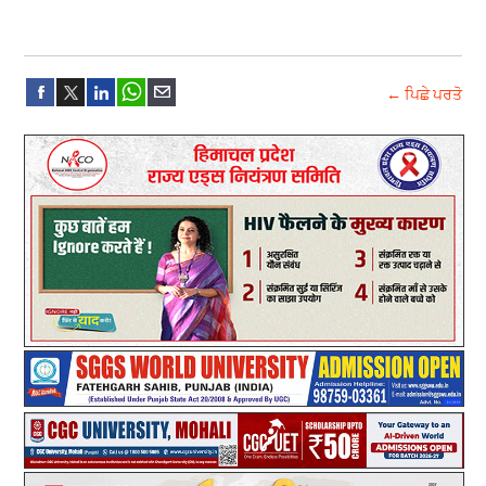
← ਪਿਛੇ ਪਰਤੋ