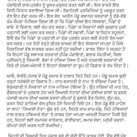
ਪੰਚਾਇਤੀ ਰਾਜ ਪ੍ਰਬੰਧ ਨੂੰ ਚੁਸਤ-ਦਰੁਸਤ ਕਰਨ ਲਈ ਸੀ। ਇਸ ਵਾਸਤੇ ਇੱਕ
ਵਿਧੀ-ਵਿਧਾਨ ਬਣਾਇਆ ਗਿਆ ਸੀ। ਲੋਕਤੰਤਰੀ ਪ੍ਰਕਿਰਿਆ ਨੂੰ ਮਜ਼ਬੂਤ ਕਰਨ
ਵੱਲ ਇਹ ਵੱਡਾ ਕਦਮ ਸੀ। ਇਸ ਸੋਧ ਅਧੀਨ ਪੇਂਡੂ ਸਥਾਨਕ ਸਰਕਾਰਾਂ ਨੂੰ ਵੱਡੇ-ਵੱਡੇ
ਕੰਮ ਸੌਂਪਣਾ ਮਿਥਿਆ ਗਿਆ ਸੀ ਤਾਂ ਕਿ ਪਿੰਡਾਂ ਦੀਆਂ ਇਹ ਸੰਸਥਾਵਾਂ, ਪਿੰਡਾਂ ਦੇ
ਢਾਂਚੇ ਦੇ ਵਿਕਾਸ, ਲਈ ਕੰਮ ਕਰ ਸਕਣ। ਪਿੰਡਾਂ 'ਚ ਨੌਜਵਾਨਾਂ ਲਈ ਰੁਜ਼ਗਾਰ ਮੁਖੀ
ਪੜ੍ਹਾਈ ਲਈ ਮਦਦ ਕਰ ਸਕਣ। ਪਿੰਡਾਂ ਦੀ ਸਫ਼ਾਈ, ਪਿੰਡਾਂ 'ਚ ਸਿਹਤ ਸਹੂਲਤਾਂ,
ਇੱਥੋਂ ਤੱਕ ਕਿ ਪਿੰਡਾਂ 'ਚ ਪੜ੍ਹਾਈ ਦਾ ਯੋਗ ਪ੍ਰਬੰਧ ਕਰਨ ਲਈ ਮੋਹਰੀ ਰੋਲ ਅਦਾ
ਕਰ ਸਕਣ। ਪਰ ਤੇਤੀ ਵਰ੍ਹੇ ਬੀਤਣ ਬਾਅਦ ਵੀ ਇਹ ਸੰਸਥਾਵਾਂ ਜਾਪਦਾ ਹੈ ਮਿੱਥੇ
ਨਿਸ਼ਾਨਿਆਂ ਵੱਲ ਸਾਰਥਕ ਕਦਮ ਨਹੀਂ ਪੁੱਟ ਸਕੀਆਂ। ਕਾਰਨ ਸਿੱਧਾ ਤੇ ਸਪਸ਼ਟ ਹੈ
ਕਿ ਇਹਨਾਂ ਪੇਂਡੂ ਸਥਾਨਕ ਸਰਕਾਰਾਂ (ਪਿੰਡ ਪੰਚਾਇਤਾਂ, ਬਲਾਕ ਸੰਮਤੀਆਂ, ਜ਼ਿਲਾ
ਪ੍ਰੀਸ਼ਦਾਂ) ਨੂੰ ਸਿਆਸੀ ਲੋਕਾਂ ਨੇ ਹਥਿਆ ਲਿਆ ਹੈ ਅਤੇ ਤਤਕਾਲੀ ਸਰਕਾਰਾਂ ਦੀ
ਸਿਰੇ ਦੀ ਦਖ਼ਲ-ਅੰਦਾਜੀ ਨੇ ਇਹਨਾਂ ਸੰਸਥਾਵਾਂ ਦਾ ਰੂਪ ਹੀ ਬਿਗਾੜ ਕੇ ਰੱਖ ਦਿੱਤਾ ਹੈ।
ਆਓ, ਵੇਖੀਏ,ਪੰਜਾਬ ਦੇ ਪੇਂਡੂ ਸਮਾਜ ਦੇ ਹਾਲਾਤ ਕਿਹੋ ਜਿਹੇ ਹਨ। ਪੇਂਡੂ ਸਮਾਜ ਬੁਰੀ
ਤਰ੍ਹਾਂ ਧੜੇਬੰਦੀ ਦਾ ਸ਼ਿਕਾਰ ਹੈ। ਜਾਤ-ਬਰਾਦਰੀ ਦੇ ਨਾਮ 'ਤੇ ਵੰਡਿਆ ਪਿਆ ਹੈ।
ਬੇਰੁਜ਼ਗਾਰੀ ਨੇ ਨੌਜਵਾਨਾਂ ਦਾ ਨਾਸ ਮਾਰਿਆ ਹੋਇਆ ਹੈ। ਉਹ ਨਸ਼ਿਆਂ ਦੀ ਮਾਰ ਹੇਠ,
ਗੈਂਗਸਟਰਾਂ ਦੇ ਪ੍ਰਭਾਵ ਹੇਠ ਅਤੇ ਸਿਆਸੀ ਨੇਤਾਵਾਂ ਦੀਆਂ ਕੋਝੀਆਂ ਚਾਲਾਂ 'ਚ ਫਸਕੇ
ਪੰਜਾਬੀ ਸਮਾਜ ਦੀਆਂ ਅਸਲ ਕਦਰਾਂ-ਕੀਮਤਾਂ ਨੂੰ ਭੁਲਾਕੇ ਵੈਰ-ਵਿਰੋਧ, ਲੁੱਟ-ਖੋਹ,
ਕਰਨ ਜਿਹੇ ਕਾਰਿਆਂ ਵੱਲ ਰੁਚਿਤ ਹੋਏ ਵਿਖਾਈ ਦਿੰਦੇ ਹਨ। ਇਸ ਪੇਂਡੂ ਭੈੜੇ ਮਾਹੌਲ
ਦਾ ਲਾਹਾ "ਸਿਆਸੀ ਨੇਤਾ" ਚੁੱਕ ਰਹੇ ਹਨ, ਜਿਹੜੇ ਸਾਮ-ਦਾਮ-ਦੰਡ, ਜਿਹੇ ਹਥਿਆਰਾਂ
ਨਾਲ ਤਾਕਤ ਹਥਿਆਕੇ ਸੱਤਾ 'ਤੇ ਕਾਬਜ਼ ਹੋਣਾ ਆਪਣਾ ਆਖ਼ਰੀ ਨਿਸ਼ਾਨਾ ਮਿਥੀ ਬੈਠੇ
ਹਨ, ਜਿਹਨਾਂ ਲਈ ਸਮਾਜਕ ਸਾਰੋਕਾਰ, ਭਾਈਚਾਰਾ, ਸਮਾਜ ਸੇਵਾ, ਮਨੁੱਖੀ ਕਦਰਾਂ-
ਕੀਮਤਾਂ ਕੋਈ ਅਰਥ ਨਹੀਂ ਰੱਖਦੀਆਂ।
ਜਿਹੜੀ ਵੀ ਸਿਆਸੀ ਧਿਰ ਪੰਜਾਬ ਸੂਬੇ ਦੀ ਗੱਦੀ ਉੱਤੇ ਕਾਬਜ਼ ਹੋਈ, ਉਸ ਵੱਲੋਂ ਪੇਂਡੂ