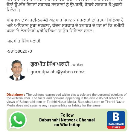
ਚੋਣਾਂ ਉਪਰੰਤ ਇਹਨਾਂ ਸਥਾਨਕ ਸਰਕਾਰਾਂ ਨੂੰ ਉਪਰਲੀ, ਹੇਠਲੀ ਸਰਕਾਰ ਤੋਂ ਮੁਕਤੀ
ਮਿਲੇਗੀ।
ਸੰਵਿਧਾਨ ਦੇ ਆਰਟੀਕਲ-40 ਅਨੁਸਾਰ ਸਥਾਨਕ ਸਰਕਾਰਾਂ ਦਾ ਰੁਤਬਾ ਮਿਲਿਆ ਹੈ
ਅਤੇ ਅਧਿਕਾਰ ਸੂਬਾ ਸਰਕਾਰ, ਕੇਂਦਰ ਸਰਕਾਰ ਦੇ ਬਰਾਬਰ ਦੇ ਹਨ ਤਾਂ ਕਿ ਜ਼ਮੀਨੀ
ਪੱਧਰ 'ਤੇ ਲੋਕਤੰਤਰੀ ਪ੍ਰੀਕਿਰਿਆ 'ਚ ਉਹ ਹਿੱਸੇਦਾਰ ਬਨਣ।
-ਗੁਰਮੀਤ ਸਿੰਘ ਪਲਾਹੀ
-9815802070
ਗੁਰਮੀਤ ਸਿੰਘ ਪਲਾਹੀ
, writer
gurmitpalahi@yahoo.com>
Disclaimer :
The opinions expressed within this article are the personal opinions of
the writer/author. The facts and opinions appearing in the article do not reflect the
views of Babushahi.com or Tirchhi Nazar Media. Babushahi.com or Tirchhi Nazar
Media does not assume any responsibility or liability for the same.
Follow
Babushahi Network Channel
on WhatsApp