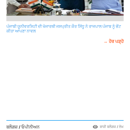
ਪੰਜਾਬੀ ਯੂਨੀਵਰਸਿਟੀ ਦੀ ਖੋਜਾਰਥੀ ਜਸਪ੍ਰੀਤ ਕੌਰ ਸਿੱਧੂ ਨੇ ਰਾਜਪਾਲ ਪੰਜਾਬ ਨੂੰ ਭੇਂਟ
ਕੀਤਾ ਆਪਣਾ ਨਾਵਲ
→ ਹੋਰ ਪੜ੍ਹੋ
ਬਲੌਗਜ਼ / ਓਪੀਨੀਅਨ
ਬਾਕੀ ਬਲੌਗਜ਼ / ਲੇਖ