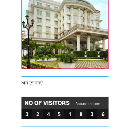
ਅੱਜ ਦਾ ਸ਼ਬਦ
NO OF VISITORS
Babushahi.com
3
2
4
5
1
8
3
6