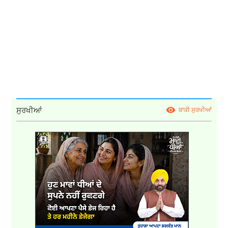
ਸੁਰਖੀਆਂ
ਬਾਕੀ ਸੁਰਖੀਆਂ