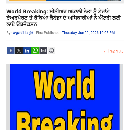
World Breaking: ਸੀਨੀਅਰ ਅਕਾਲੀ ਨੇਤਾ ਨੂੰ ਟੋਰਾਂਟੋ
ਏਅਰਪੋਰਟ ਤੇ ਰੋਕਿਆ ਕੈਨੇਡਾ ਦੇ ਅਧਿਕਾਰੀਆਂ ਨੇ ਐਂਟਰੀ ਲਈ
ਲਾਏ ਓਬਜੈਕਸ਼ਨ
By :
ਬਾਬੂਸ਼ਾਹੀ ਬਿਊਰੋ
First Published :
Thursday, Jun 11, 2026 10:05 PM
← ਪਿਛੇ ਪਰਤੋ