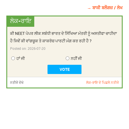
→ ਬਾਕੀ ਬਲੌਗਜ਼ / ਲੇਖ
ਲੋਕ-ਰਾਇ
ਕੀ NEET ਪੇਪਰ ਲੀਕ ਸਬੰਧੀ ਭਾਰਤ ਦੇ ਸਿੱਖਿਆ ਮੰਤਰੀ ਨੂੰ ਅਸਤੀਫਾ ਚਾਹੀਦਾ
ਹੈ ਜਿਵੇਂ ਕੀ ਵਾਂਗਚੂਕ ਤੇ ਕਾਕਰੋਚ ਪਾਰਟੀ ਮੰਗ ਕਰ ਰਹੀ ਹੈ ?
Posted on:
2026-07-20
ਹਾਂ ਜੀ
ਨਹੀਂ ਜੀ
ਨਤੀਜੇ ਦੇਖੋ
ਲੋਕ-ਰਾਇ ਦੇ ਪਿਛਲੇ ਨਤੀਜੇ