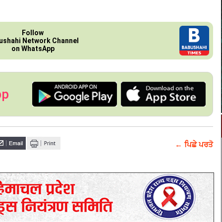
Follow
ushahi Network Channel
on WhatsApp
pp
← ਪਿਛੇ ਪਰਤੋ