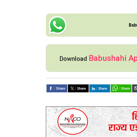
Bab
Babushahi A
Download