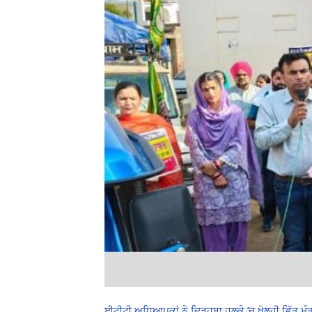
ਈਟੀਟੀ ਅਧਿਆਪਕਾਂ ਨੇ ਦਿੜ੍ਹਬਾ ਹਲਕੇ ’ਚ ਖੋਲ੍ਹੀ ਵਿੱਤ ਮੰ