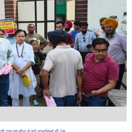
ਤਰੀ ਹਰਪਾਲ ਚੀਮਾ ਦੇ ਝੂਠੇ ਵਾਅਦਿਆਂ ਦੀ ਪੋਲ