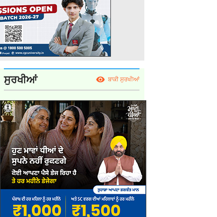
ਸੁਰਖੀਆਂ
ਬਾਕੀ ਸੁਰਖੀਆਂ