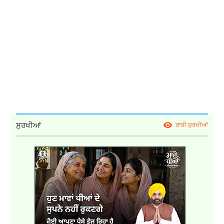
ਸੁਰਖੀਆਂ
ਬਾਕੀ ਸੁਰਖੀਆਂ