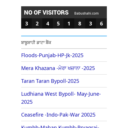
NO OF VISITORS
Babushahi.com
3
2
4
5
1
8
3
6
ਬਾਬੂਸ਼ਾਹੀ ਡਾਟਾ ਬੈਂਕ
Floods-Punjab-HP-Jk-2025
Mera Khazana -ਮੇਰਾ ਖਜ਼ਾਨਾ -2025
Taran Taran Bypoll-2025
Ludhiana West Bypoll- May-June-
2025
Ceasefire -Indo-Pak-War 20025
Kumbh-Mahan Kumbh-Pryagraj-