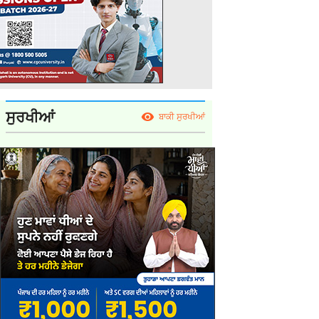
ਸੁਰਖੀਆਂ
ਬਾਕੀ ਸੁਰਖੀਆਂ