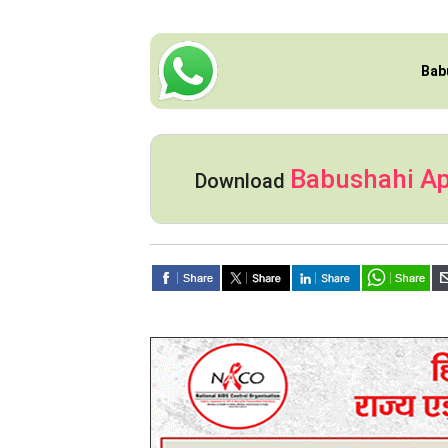
Bab
Babushahi A
Download