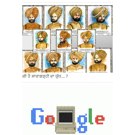
ਕੀ ਹੈ ਸਾਰਾਗੜ੍ਹੀ ਦਾ ਯੁੱਧ... ?