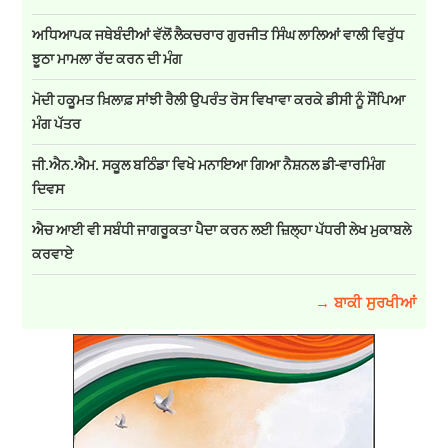
ਅਧਿਆਪਕ ਜਥੇਬੰਦੀਆਂ ਵੱਲੋਂ ਲੈਕਚਰਾਰ ਗੁਰਜੀਤ ਸਿੰਘ ਲਾਲਿਆਂ ਵਾਲੀ ਵਿਰੁੱਧ
ਝੂਠਾ ਮਾਮਲਾ ਰੱਦ ਕਰਨ ਦੀ ਮੰਗ
ਮੋਦੀ ਹਕੂਮਤ ਖ਼ਿਲਾਫ਼ ਸਾਂਝੀ ਰੈਲੀ ਉਪਰੰਤ ਰੋਸ ਵਿਖਾਵਾ ਕਰਕੇ ਡੀਸੀ ਨੂੰ ਸੌਂਪਿਆ
ਮੰਗ ਪੱਤਰ
ਜੀ.ਐਨ.ਐਮ. ਸਕੂਲ ਬਠਿੰਡਾ ਵਿਖੇ ਮਨਾਇਆ ਗਿਆ ਨੈਸ਼ਨਲ ਡੀ-ਵਾਰਮਿੰਗ
ਦਿਵਸ
ਐਚ ਆਈ ਵੀ ਸਬੰਧੀ ਜਾਗਰੂਕਤਾ ਪੈਦਾ ਕਰਨ ਲਈ ਜ਼ਿਲ੍ਹਾ ਪੱਧਰੀ ਲੇਖ ਮੁਕਾਬਲੇ
ਕਰਵਾਏ
→ ਬਾਕੀ ਸੁਰਖੀਆਂ