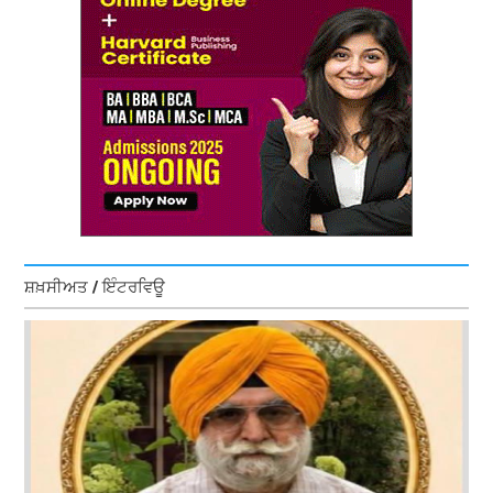
ਸ਼ਖ਼ਸੀਅਤ / ਇੰਟਰਵਿਊ