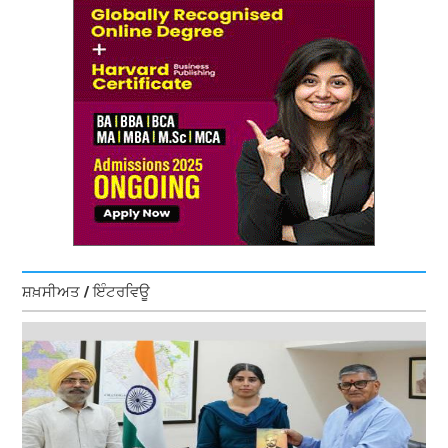
ਸ਼ਖ਼ਸੀਅਤ / ਇੰਟਰਵਿਊ