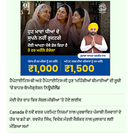
ਹੈਪੇਟਾਈਟਿਸ-ਬੀ ਅਤੇ ਹੈਪੇਟਾਈਟਿਸ-ਸੀ ਹੁਣ ‘ਮਹਿੰਗੀਆਂ ਬੀਮਾਰੀਆਂ’ ਦੀ ਸੂਚੀ
’ਚੋਂ ਬਾਹਰ-ਇਮੀਗ੍ਰੇਸ਼ਨ ਨਿਊਜ਼ੀਲੈਂਡ
ਮੋਦੀ ਦੇਰ ਰਾਤ ਫਿਰ ਸੋਸ਼ਲ ਮੀਡੀਆ ’ਤੇ ਹੋਏ ਲਾਈਵ
Canada ਦੇ ਨਵੇਂ ਵਰਕ ਪਰਮਿਟ ਨਿਯਮਾਂ ਨਾਲ ਪ੍ਰਭਾਵਿਤ ਪੰਜਾਬੀ ਨੌਜਵਾਨਾਂ ਦੇ
ਹੱਕ 'ਚ ਡਟੇ ਡਾ. ਰਵਜੋਤ ਸਿੰਘ, ਵਿਦੇਸ਼ ਮੰਤਰੀ ਜੈਸ਼ੰਕਰ ਨਾਲ ਮੁਲਾਕਾਤ ਲਈ
ਮੰਗਿਆ ਸਮਾਂ