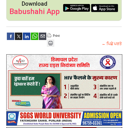
Download
Babushahi App
← ਪਿਛੇ ਪਰਤੋ