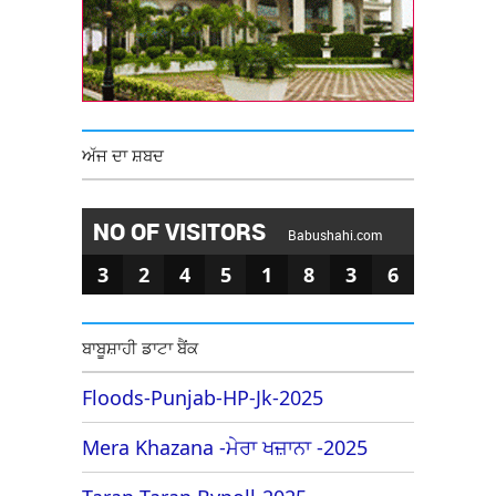
ਅੱਜ ਦਾ ਸ਼ਬਦ
NO OF VISITORS
Babushahi.com
3
2
4
5
1
8
3
6
ਬਾਬੂਸ਼ਾਹੀ ਡਾਟਾ ਬੈਂਕ
Floods-Punjab-HP-Jk-2025
Mera Khazana -ਮੇਰਾ ਖਜ਼ਾਨਾ -2025