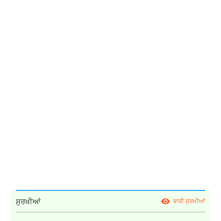
ਸੁਰਖੀਆਂ
ਬਾਕੀ ਸੁਰਖੀਆਂ