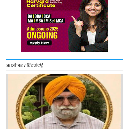
ਸ਼ਖ਼ਸੀਅਤ / ਇੰਟਰਵਿਊ