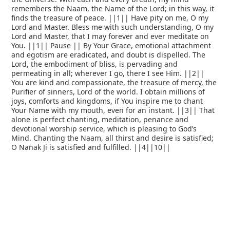
remembers the Naam, the Name of the Lord; in this way, it
finds the treasure of peace. ||1|| Have pity on me, O my
Lord and Master. Bless me with such understanding, O my
Lord and Master, that I may forever and ever meditate on
You. ||1|| Pause || By Your Grace, emotional attachment
and egotism are eradicated, and doubt is dispelled. The
Lord, the embodiment of bliss, is pervading and
permeating in all; wherever I go, there I see Him. ||2||
You are kind and compassionate, the treasure of mercy, the
Purifier of sinners, Lord of the world. I obtain millions of
joys, comforts and kingdoms, if You inspire me to chant
Your Name with my mouth, even for an instant. ||3|| That
alone is perfect chanting, meditation, penance and
devotional worship service, which is pleasing to God’s
Mind. Chanting the Naam, all thirst and desire is satisfied;
O Nanak Ji is satisfied and fulfilled. ||4||10||