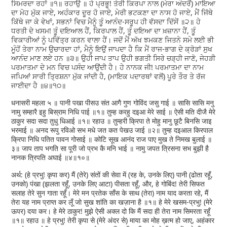
ਸਿਮਰਦਾ ਰਹਾਂ ॥੧॥ ਰਹਾਉ ॥ ਹੇ ਪ੍ਰਭੂ! ਤੇਰੀ ਕਿਰਪਾ ਨਾਲ (ਮੇਰਾ ਅੰਦਰੋਂ) ਮਾਇਆ
ਦਾ ਮੋਹ ਮੁੱਕ ਜਾਏ, ਅਹੰਕਾਰ ਦੂਰ ਹੋ ਜਾਏ, ਮੇਰੀ ਭਟਕਣਾ ਦਾ ਨਾਸ ਹੋ ਜਾਏ, ਮੈਂ ਜਿੱਥੇ
ਕਿੱਥੇ ਜਾ ਕੇ ਵੇਖਾਂ, ਸਭਨਾਂ ਵਿਚ ਮੈਨੂੰ ਤੂੰ ਆਨੰਦ-ਸਰੂਪ ਹੀ ਵੱਸਦਾ ਦਿੱਸੇਂ ॥੨॥ ਹੇ
ਧਰਤੀ ਦੇ ਖਸਮ! ਤੂੰ ਦਇਆਲ ਹੈਂ, ਕਿਰਪਾਲ ਹੈਂ, ਤੂੰ ਦਇਆ ਦਾ ਖ਼ਜ਼ਾਨਾ ਹੈਂ, ਤੂੰ
ਵਿਕਾਰੀਆਂ ਨੂੰ ਪਵਿੱਤ੍ਰ ਕਰਨ ਵਾਲਾ ਹੈਂ। ਜਦੋਂ ਮੈਂ ਅੱਖ ਝਮਕਣ ਜਿਤਨੇ ਸਮੇ ਲਈ ਭੀ
ਮੂੰਹੋਂ ਤੇਰਾ ਨਾਮ ਉਚਾਰਦਾ ਹਾਂ, ਮੈਨੂੰ ਇਉਂ ਜਾਪਦਾ ਹੈ ਕਿ ਮੈਂ ਰਾਜ-ਭਾਗ ਦੇ ਕ੍ਰੋੜਾਂ ਸੁਖ
ਆਨੰਦ ਮਾਣ ਲਏ ਹਨ ॥੩॥ ਉਹੀ ਜਾਪ ਤਾਪ ਉਹੀ ਭਗਤੀ ਸਿਰੇ ਚੜ੍ਹੀ ਜਾਣੋ, ਜੇਹੜੀ
ਪਰਮਾਤਮਾ ਦੇ ਮਨ ਵਿਚ ਪਸੰਦ ਆਉਂਦੀ ਹੈ। ਹੇ ਨਾਨਕ ਜੀ! ਪਰਮਾਤਮਾ ਦਾ ਨਾਮ
ਜਪਿਆਂ ਸਾਰੀ ਤ੍ਰਿਸ਼ਨਾ ਮੁੱਕ ਜਾਂਦੀ ਹੈ, (ਮਾਇਕ ਪਦਾਰਥਾਂ ਵਲੋਂ) ਪੂਰੇ ਤੌਰ ਤੇ ਰੱਜ
ਜਾਈਦਾ ਹੈ ॥੪॥੧੦॥
धनासरी महला ५ ॥ पानी पखा पीसउ संत आगै गुण गोविंद जसु गाई ॥ सासि सासि मनु
नामु सम्हारै इहु बिस्राम निधि पाई ॥१॥ तुम्ह करहु दइआ मेरे साई ॥ ऐसी मति दीजै मेरे
ठाकुर सदा सदा तुधु धिआई ॥१॥ रहाउ ॥ तुम्हरी क्रिपा ते मोहु मानु छूटै बिनसि जाइ
भरमाई ॥ अनद रूपु रविओ सभ मधे जत कत पेखउ जाई ॥२॥ तुम्ह दइआल किरपाल
क्रिपा निधि पतित पावन गोसाई ॥ कोटि सूख आनंद राज पाए मुख ते निमख बुलाई ॥
३॥ जाप ताप भगति सा पूरी जो प्रभ कै मनि भाई ॥ नामु जपत त्रिसना सभ बुझी है
नानक त्रिपति अघाई ॥४॥१०॥
अर्थ: (हे प्रभु! कृपा कर) मैं (तेरे) संतों की सेवा में (रह के, उनके लिए) पानी (ढोता रहूँ,
उनको) पंखा (झलता रहूँ, उनके लिए आटा) पीसता रहूँ, और, हे गोबिंद! तेरी सिफत
सलाह तेरे सुन गाता रहूँ। मेरे मन प्रतेक साँस के साथ (तेरा) नाम याद करता रहे, मैं
तेरा यह नाम प्राप्त कर लूँ जो सुख शांति का खज़ाना है ॥१॥ हे मेरे खसम-प्रभु! (मेरे
ऊपर) दया कर। हे मेरे ठाकुर! मुझे ऐसी अक्ल दो कि मैं सदा ही तेरा नाम सिमरता रहूँ
॥१॥ रहाउ ॥ हे प्रभु! तेरी कृपा से (मेरे अंदर से) माया का मोह ख़त्म हो जाए, अहंकार