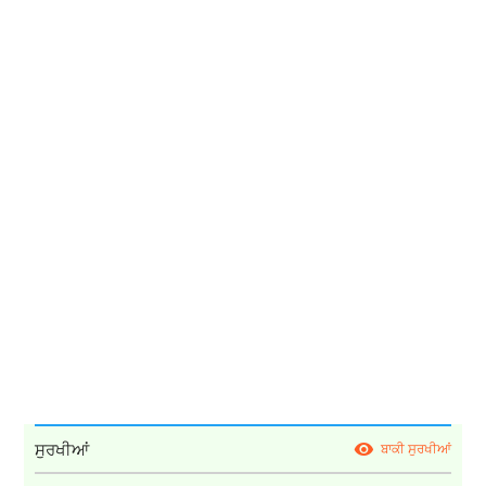
ਸੁਰਖੀਆਂ
ਬਾਕੀ ਸੁਰਖੀਆਂ