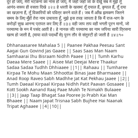
दूर हो जाए, मेरी भटकना का नास हो जाए, मैं जहाँ जहाँ जा के देखूँ सब में मुझे तूँ
आनंद-सरूप ही वसता दिखे ॥२॥ हे धरती के खसम! तूँ दयाल हैं, कृपाल हैं, तूँ दया
का खज़ाना हैं, तूँ विकारियों को पवित्र करने वाले हैं। जब मैं आँख झमकण जितने
समय के लिए मुँहों तेरा नाम उचारता हूँ, मुझे इस तरह जापता है कि मैं राज-भाग के
करोड़ों सुख आनन्द प्रापत कर लिए हैं ॥३॥ वही जाप ताप वही भगती पूरन मानों, जो
परमात्मा के मन में पसंद आती है। हे नानक जी! परमात्मा का नाम जपिया सारी त्रिसना
खत्म हो जाती है, (माया वाले पदार्थों से) पूरन तौर से संतुस्टी हो जाती है ॥४॥१०
Dhhanaasaree Mahalaa 5 || Paanee Pakhaa Peesau Sant
Aagai Gun Govind Jas Gaaee || Saas Saas Man Naam
Samhaarai Ihu Bisraam Nidhh Paaee ||1|| Tumh Karhu
Daeaa Mere Saaee || Aisee Mat Deejai Mere Thaakur
Sadaa Sadaa Tudhh Dhhiaaee ||1|| Rahaau || Tumharee
Kirpaa Te Mohu Maan Shhoottai Binas Jaae Bharmaaee ||
Anad Roop Raveo Sabh Madhhe Jat Kat Pekhau Jaaee ||2||
Tumh Daeaal Kirpaal Kirpaa Nidhh Patit Paavan Gosaaee ||
Kott Sookh Aanand Raaj Paae Mukh Te Nimakh Bulaaee
||3|| Jaap Taap Bhagat Saa Pooree Jo Prabh Kai Man
Bhaaee || Naam Japat Trisnaa Sabh Bujhee Hai Naanak
Tripat Aghaaee ||4||10||