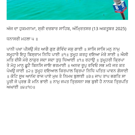
ਅੱਜ ਦਾ ਹੁਕਮਨਾਮਾ, ਸ੍ਰੀ ਦਰਬਾਰ ਸਾਹਿਬ, ਅੰਮ੍ਰਿਤਸਰ (13 ਅਕਤੂਬਰ 2025)
ਧਨਾਸਰੀ ਮਹਲਾ ੫ ॥
ਪਾਨੀ ਪਖਾ ਪੀਸਉ ਸੰਤ ਆਗੈ ਗੁਣ ਗੋਵਿੰਦ ਜਸੁ ਗਾਈ ॥ ਸਾਸਿ ਸਾਸਿ ਮਨੁ ਨਾਮੁ
ਸਮ੍ਹ੍ਹਾਰੈ ਇਹੁ ਬਿਸ੍ਰਾਮ ਨਿਧਿ ਪਾਈ ॥੧॥ ਤੁਮ੍ਹ੍ਹ ਕਰਹੁ ਦਇਆ ਮੇਰੇ ਸਾਈ ॥ ਐਸੀ
ਮਤਿ ਦੀਜੈ ਮੇਰੇ ਠਾਕੁਰ ਸਦਾ ਸਦਾ ਤੁਧੁ ਧਿਆਈ ॥੧॥ ਰਹਾਉ ॥ ਤੁਮ੍ਹ੍ਹਰੀ ਕ੍ਰਿਪਾ
ਤੇ ਮੋਹੁ ਮਾਨੁ ਛੂਟੈ ਬਿਨਸਿ ਜਾਇ ਭਰਮਾਈ ॥ ਅਨਦ ਰੂਪੁ ਰਵਿਓ ਸਭ ਮਧੇ ਜਤ ਕਤ
ਪੇਖਉ ਜਾਈ ॥੨॥ ਤੁਮ੍ਹ੍ਹ ਦਇਆਲ ਕਿਰਪਾਲ ਕ੍ਰਿਪਾ ਨਿਧਿ ਪਤਿਤ ਪਾਵਨ ਗੋਸਾਈ
॥ ਕੋਟਿ ਸੂਖ ਆਨੰਦ ਰਾਜ ਪਾਏ ਮੁਖ ਤੇ ਨਿਮਖ ਬੁਲਾਈ ॥੩॥ ਜਾਪ ਤਾਪ ਭਗਤਿ ਸਾ
ਪੂਰੀ ਜੋ ਪ੍ਰਭ ਕੈ ਮਨਿ ਭਾਈ ॥ ਨਾਮੁ ਜਪਤ ਤ੍ਰਿਸਨਾ ਸਭ ਬੁਝੀ ਹੈ ਨਾਨਕ ਤ੍ਰਿਪਤਿ
ਅਘਾਈ ॥੪॥੧੦॥