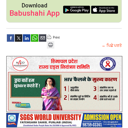
Download
Babushahi App
← ਪਿਛੇ ਪਰਤੋ