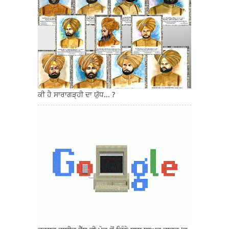
ਕੀ ਹੈ ਸਾਰਾਗੜ੍ਹੀ ਦਾ ਯੁੱਧ... ?