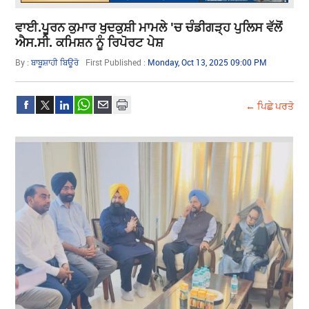
ਵਾਈ.ਪੂਰਨ ਕੁਮਾਰ ਖੁਦਕੁਸ਼ੀ ਮਾਮਲੇ 'ਚ ਚੰਡੀਗੜ੍ਹ ਪੁਲਿਸ ਵੱਲੋਂ
ਐਸ.ਸੀ. ਕਮਿਸ਼ਨ ਨੂੰ ਰਿਪੋਰਟ ਪੇਸ਼
By :
ਬਾਬੂਸ਼ਾਹੀ ਬਿਊਰੋ
First Published :
Monday, Oct 13, 2025 09:00 PM
← ਪਿਛੇ ਪਰਤੋ