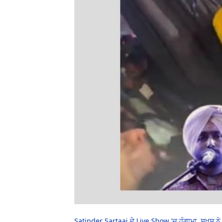
Satinder Sartaaj ਦੇ Live Show 'ਚ ਹੰਗਾਮਾ, ਸ਼ਖਸ ਨੇ 