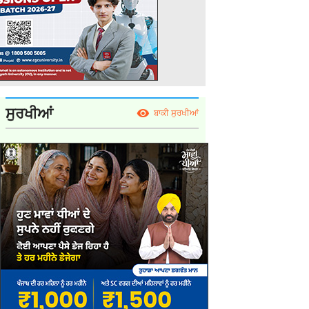
ਸੁਰਖੀਆਂ
ਬਾਕੀ ਸੁਰਖੀਆਂ