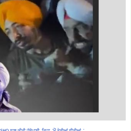
SHO ਨਾਲ ਕੀਤੀ ਹੱਥੋਪਾਈ, ਕਿਹਾ, 'ਮੈਂ ਤੇਰੀਆਂ ਫੀਤੀਆਂ..'