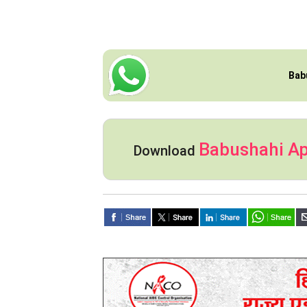
Bab
Babushahi A
Download