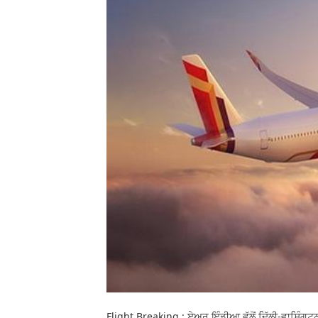
Flight Breaking : ਏਅਰ ਇੰਡੀਆ ਵੱਲੋਂ ਦਿੱਲੀ-ਵਾਸ਼ਿੰਗਟ