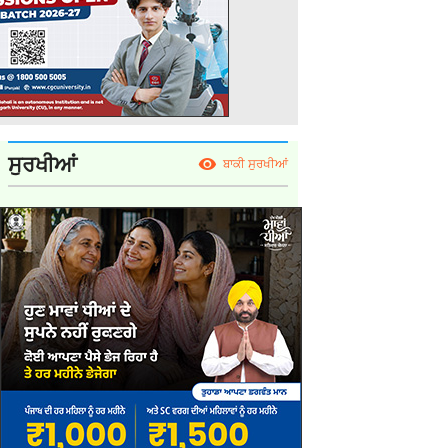
ਸੁਰਖੀਆਂ
ਬਾਕੀ ਸੁਰਖੀਆਂ