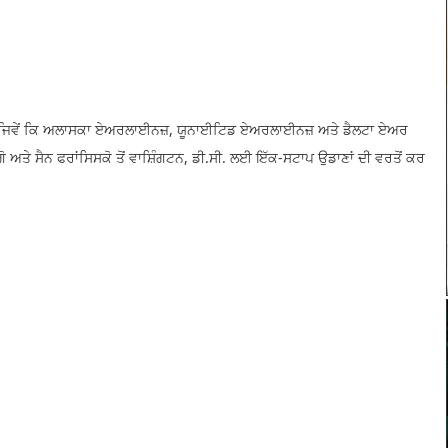
ਜਿਵੇਂ ਕਿ ਅਲਾਸਕਾ ਏਅਰਲਾਈਨਜ਼, ਯੂਨਾਈਟਿਡ ਏਅਰਲਾਈਨਜ਼ ਅਤੇ ਡੈਲਟਾ ਏਅਰ
 ਅਤੇ ਸੈਨ ਫਰਾਂਸਿਸਕੋ ਤੋਂ ਵਾਸ਼ਿੰਗਟਨ, ਡੀ.ਸੀ. ਲਈ ਇੱਕ-ਸਟਾਪ ਉਡਾਣਾਂ ਦੀ ਵਰਤੋਂ ਕਰ