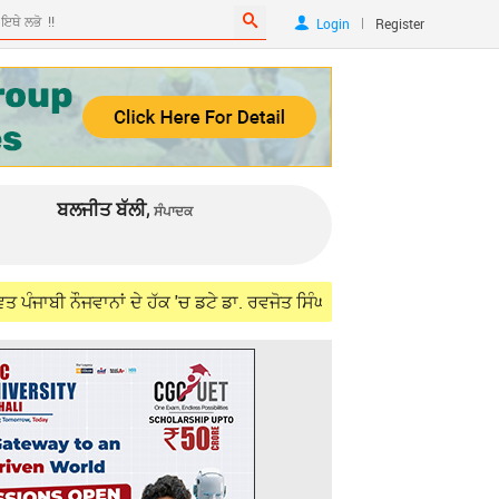
|
Login
Register
ਬਲਜੀਤ ਬੱਲੀ,
ਸੰਪਾਦਕ
ਨਾਂ ਦੇ ਹੱਕ 'ਚ ਡਟੇ ਡਾ. ਰਵਜੋਤ ਸਿੰਘ, ਵਿਦੇਸ਼ ਮੰਤਰੀ ਜੈਸ਼ੰਕਰ ਨਾਲ ਮੁਲਾਕਾਤ