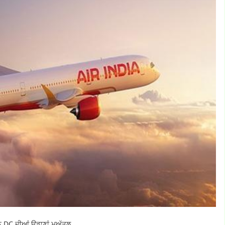
ਨ DC ਦੀਆਂ ਉਡਾਣਾਂ ਮੁਅੱਤਲ