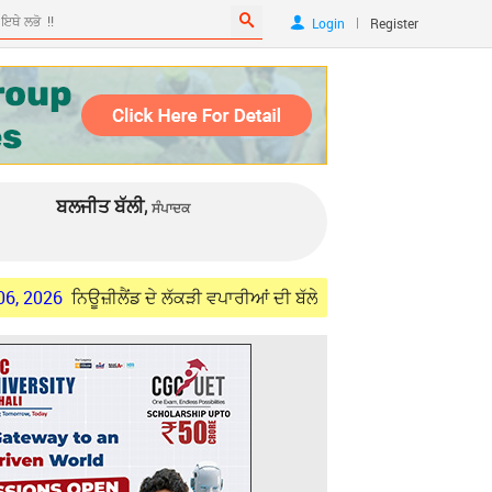
|
Login
Register
ਬਲਜੀਤ ਬੱਲੀ,
ਸੰਪਾਦਕ
ਨਿਊਜ਼ੀਲੈਂਡ ਦੇ ਲੱਕੜੀ ਵਪਾਰੀਆਂ ਦੀ ਬੱਲੇ-ਬੱਲੇ
Aug 06, 2026
ਚੰਡੀਗੜ੍