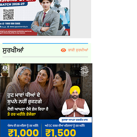
ਸੁਰਖੀਆਂ
ਬਾਕੀ ਸੁਰਖੀਆਂ