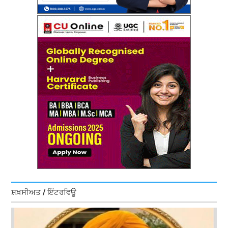
ਸ਼ਖ਼ਸੀਅਤ / ਇੰਟਰਵਿਊ