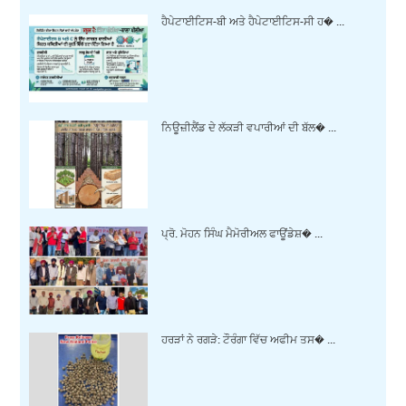
ਹੈਪੇਟਾਈਟਿਸ-ਬੀ ਅਤੇ ਹੈਪੇਟਾਈਟਿਸ-ਸੀ ਹ� ...
ਨਿਊਜ਼ੀਲੈਂਡ ਦੇ ਲੱਕੜੀ ਵਪਾਰੀਆਂ ਦੀ ਬੱਲ� ...
ਪ੍ਰੋ. ਮੋਹਨ ਸਿੰਘ ਮੈਮੋਰੀਅਲ ਫਾਊਂਡੇਸ਼� ...
ਹਰੜਾਂ ਨੇ ਰਗੜੇ: ਟੌਰੰਗਾ ਵਿੱਚ ਅਫੀਮ ਤਸ� ...