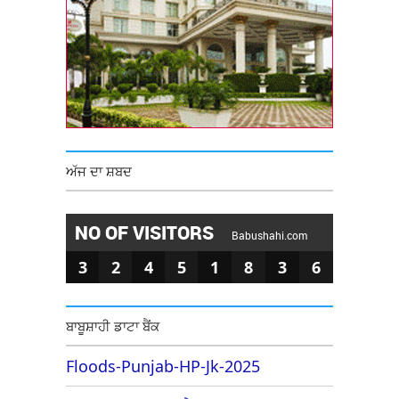
ਅੱਜ ਦਾ ਸ਼ਬਦ
NO OF VISITORS
Babushahi.com
3
2
4
5
1
8
3
6
ਬਾਬੂਸ਼ਾਹੀ ਡਾਟਾ ਬੈਂਕ
Floods-Punjab-HP-Jk-2025