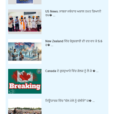
US News: ਸਾਬਕਾ ਜਥੇਦਾਰ ਅਕਾਲ ਤਖ਼ਤ ਗਿਆਨੀ
ਰਘ� ...
New Zealand ਵਿੱਚ ਬੇਰੁਜ਼ਗਾਰੀ ਦੀ ਦਰ ਵਧ ਕੇ 5.6
ਫ� ...
Canada ਦੇ ਗੁਰਦੁਆਰੇ ਵਿੱਚ ਗੋਲਕ ਨੂੰ ਲੈ ਕੇ � ...
ਨਿਊਯਾਰਕ ਵਿੱਚ "ਚੱਲ ਮੇਲੇ ਨੂੰ ਚੱਲੀਏ" ਯ� ...