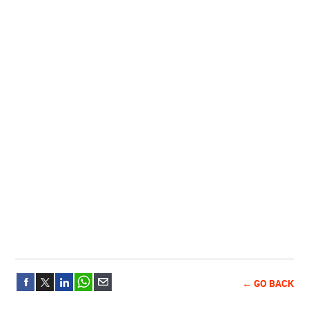
← GO BACK