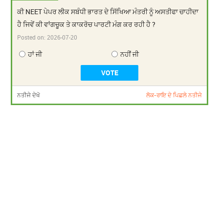
ਕੀ NEET ਪੇਪਰ ਲੀਕ ਸਬੰਧੀ ਭਾਰਤ ਦੇ ਸਿੱਖਿਆ ਮੰਤਰੀ ਨੂੰ ਅਸਤੀਫਾ ਚਾਹੀਦਾ
ਹੈ ਜਿਵੇਂ ਕੀ ਵਾਂਗਚੂਕ ਤੇ ਕਾਕਰੋਚ ਪਾਰਟੀ ਮੰਗ ਕਰ ਰਹੀ ਹੈ ?
Posted on:
2026-07-20
ਹਾਂ ਜੀ
ਨਹੀਂ ਜੀ
ਨਤੀਜੇ ਦੇਖੋ
ਲੋਕ-ਰਾਇ ਦੇ ਪਿਛਲੇ ਨਤੀਜੇ