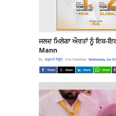
ਜਲਦ ਮਿਲੇਗਾ ਔਰਤਾਂ ਨੂੰ ਇਕ-ਇ
Mann
By :
ਬਾਬੂਸ਼ਾਹੀ ਬਿਊਰੋ
First Published :
Wednesday, Jun 03