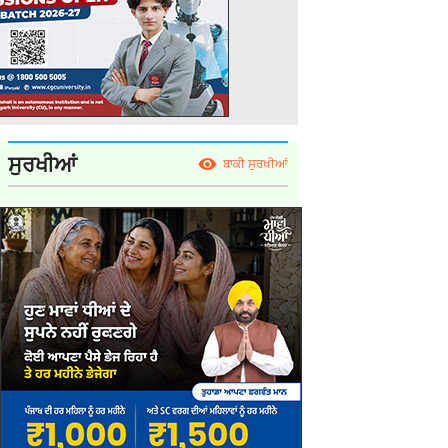
ਸੁਰਖੀਆਂ
ਬਾਕੀ ਸੁਰਖੀਆਂ