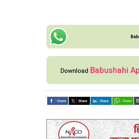
Bab
Babushahi A
Download