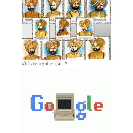
ਕੀ ਹੈ ਸਾਰਾਗੜ੍ਹੀ ਦਾ ਯੁੱਧ... ?