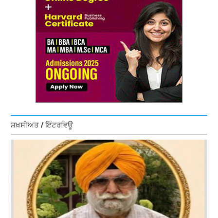
ਸ਼ਖ਼ਸੀਅਤ / ਇੰਟਰਵਿਊ