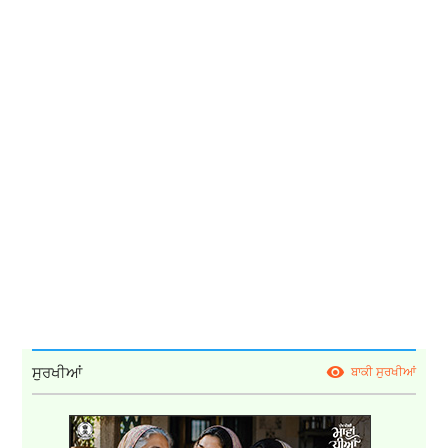
ਸੁਰਖੀਆਂ
ਬਾਕੀ ਸੁਰਖੀਆਂ