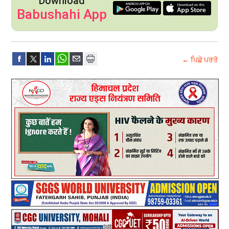
Download
Babushahi App
← ਪਿਛੇ ਪਰਤੋ