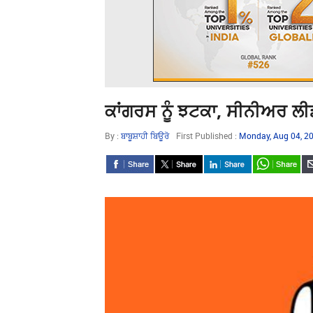
ਕਾਂਗਰਸ ਨੂੰ ਝਟਕਾ, ਸੀਨੀਅਰ ਲੀ
By :
ਬਾਬੂਸ਼ਾਹੀ ਬਿਊਰੋ
First Published :
Monday, Aug 04, 2