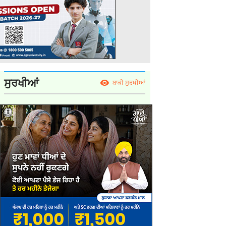
ਸੁਰਖੀਆਂ
ਬਾਕੀ ਸੁਰਖੀਆਂ