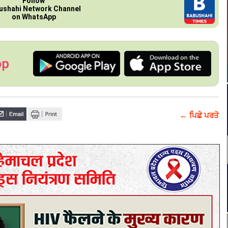
Follow
ushahi Network Channel
on WhatsApp
pp
← ਪਿਛੇ ਪਰਤੋ