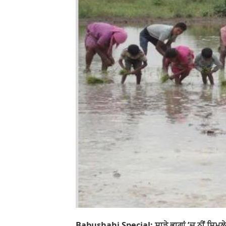
Babushahi Special: ਸਾਡੇ ਭਾਗਾਂ ’ਚ ਨੀਂ ਸ਼ਿਮਲੇ 