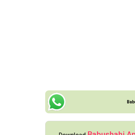
Bab
Babushahi A