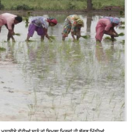
ਮਨਾਈਏ ਛੁੱਟੀਆਂ ਸਾਨੂੰ ਤਾਂ ਸ਼ਿਮਲਾ ਮਿਰਚਾਂ ਹੀ ਲੱਗਣ ਮਿੱਠੀਆਂ