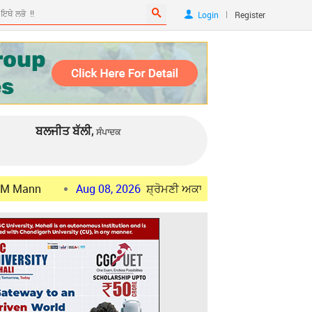
|
Login
Register
ਬਲਜੀਤ ਬੱਲੀ,
ਸੰਪਾਦਕ
Aug 08, 2026
ਸ਼੍ਰੋਮਣੀ ਅਕਾਲੀ ਦਲ ਪੁਨਰ-ਸੁਰਜੀਤ ਵਿੱਚ ਹੋਈਆਂ ਨਵੀ