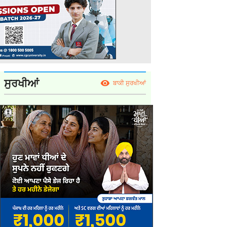
ਸੁਰਖੀਆਂ
ਬਾਕੀ ਸੁਰਖੀਆਂ