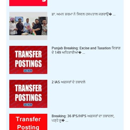
ਡਾ. ਅਮਨ ਸ਼ਰਮਾ ਨੇ ਸਿਵਲ ਹਸਪਤਾਲ ਜਗਰਾਉ� ...
Punjab Breaking: Excise and Taxation ਵਿਭਾਗ
ਦੇ 149 ਅਧਿਕਾਰੀਆ� ...
2 IAS ਅਫ਼ਸਰਾਂ ਦੇ ਤਬਾਦਲੇ
Breaking: 36 IPS/HPS ਅਫ਼ਸਰਾਂ ਦਾ ਤਬਾਦਲਾ,
ਪੜ੍ਹੋ ਸੂ� ...