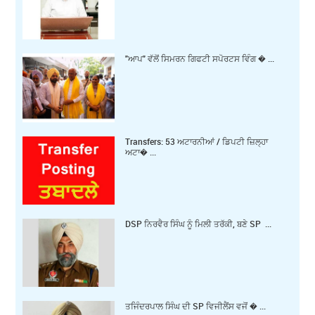
"ਆਪ" ਵੱਲੋਂ ਸਿਮਰਨ ਗਿਫਟੀ ਸਪੋਰਟਸ ਵਿੰਗ � ...
Transfers: 53 ਅਟਾਰਨੀਆਂ / ਡਿਪਟੀ ਜ਼ਿਲ੍ਹਾ
ਅਟਾ� ...
DSP ਨਿਰਵੈਰ ਸਿੰਘ ਨੂੰ ਮਿਲੀ ਤਰੱਕੀ, ਬਣੇ SP ...
ਤਜਿੰਦਰਪਾਲ ਸਿੰਘ ਦੀ SP ਵਿਜੀਲੈਂਸ ਵਜੋਂ � ...