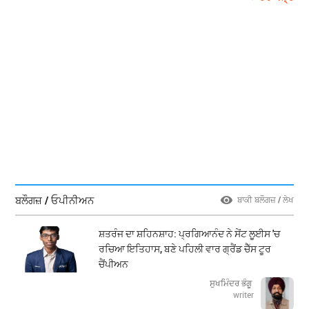
ਬਲੌਗਜ਼ / ਓਪੀਨੀਅਨ
ਬਾਕੀ ਬਲੌਗਜ਼ / ਲੇਖ
ਸ਼ਤਰੰਜ ਦਾ ਸ਼ਹਿਨਸ਼ਾਹ: ਪ੍ਰਗਿਆਨੰਦ ਨੇ ਸੇਂਟ ਲੂਈਸ 'ਚ
ਰਚਿਆ ਇਤਿਹਾਸ, ਬਣੇ ਪਹਿਲੀ ਵਾਰ ਗ੍ਰੈਂਡ ਚੈੱਸ ਟੂਰ
ਚੈਂਪੀਅਨ
ਸੁਖਮਿੰਦਰ ਭੰਗੂ
writer