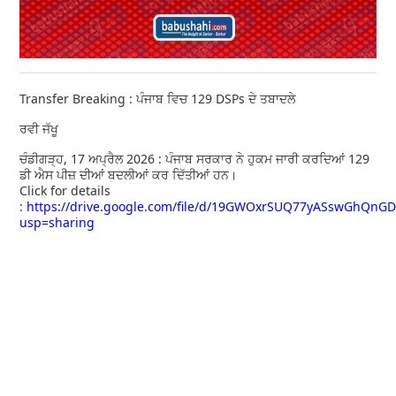
Transfer Breaking : ਪੰਜਾਬ ਵਿਚ 129 DSPs ਦੇ ਤਬਾਦਲੇ
ਰਵੀ ਜੱਖੂ
ਚੰਡੀਗੜ੍ਹ, 17 ਅਪ੍ਰੈਲ 2026 : ਪੰਜਾਬ ਸਰਕਾਰ ਨੇ ਹੁਕਮ ਜਾਰੀ ਕਰਦਿਆਂ 129
ਡੀ ਐਸ ਪੀਜ਼ ਦੀਆਂ ਬਦਲੀਆਂ ਕਰ ਦਿੱਤੀਆਂ ਹਨ।
Click for details
:
https://drive.google.com/file/d/19GWOxrSUQ77yASswGhQnGD
usp=sharing