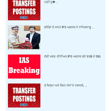
ਪੜ੍ਹੋ ਸੂ� ...
ਬਠਿੰਡਾ ਦੇ ਜਨਮੇ IPS ਅਫ਼ਸਰ ਨੇ ਤਾਮਿਲਨਾਡੂ ...
ਵੱਡੀ ਖ਼ਬਰ: ਸੀਨੀਅਰ IPS ਅਫ਼ਸਰ ਬਣੇ SSB ਦੇ DIG
3 ਜ਼‍ਿਲ੍ਹਾ ਅਤੇ ਸੈਸ਼ਨ ਜੱਜਾਂ ਦੇ ਤਬਾਦਲੇ, ...