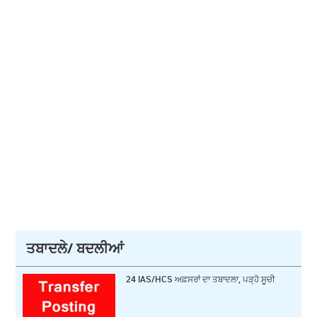
ਤਬਾਦਲੇ/ ਬਦਲੀਆਂ
24 IAS/HCS ਅਫ਼ਸਰਾਂ ਦਾ ਤਬਾਦਲਾ, ਪੜ੍ਹੋ ਸੂਚੀ