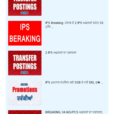
IPS Breaking: ਪੰਜਾਬ ਦੇ 2 IPS ਅਫ਼ਸਰਾਂ ਸਮੇਤ 33
ਪੁਲਿ ...
2 IPS ਅਫ਼ਸਰਾਂ ਦਾ ਤਬਾਦਲਾ
IPS ਮੁਖਤਾਰ ਮੋਹਸਿਨ ਬਣੇ SSB ਦੇ ਨਵੇਂ DIG, ਗ੍� ...
BREAKING: 34 IAS/PCS ਅਫ਼ਸਰਾਂ ਦਾ ਤਬਾਦਲਾ,