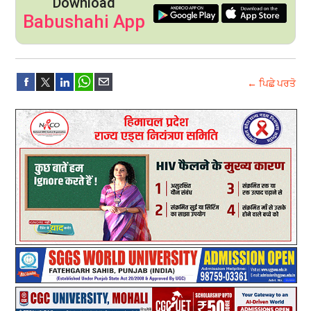
Download
Babushahi App
← ਪਿਛੇ ਪਰਤੋ