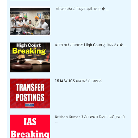
ਸਤਿੰਦਰ ਕੌਰ ਨੇ ਜ਼ਿਲ੍ਹਾ ਪ੍ਰੀਸ਼ਦ ਦੇ � ...
ਪੰਜਾਬ ਅਤੇ ਹਰਿਆਣਾ High Court ਨੂੰ ਮਿਲੇ ਦੋ ਸ� ...
15 IAS/HCS ਅਫ਼ਸਰਾਂ ਦੇ ਤਬਾਦਲੇ
Krishan Kumar ਤੋਂ ਹੋਮ ਵਾਪਸ ਲਿਆ- ਨਵੇਂ ਹੁਕਮ ਹੋ
...