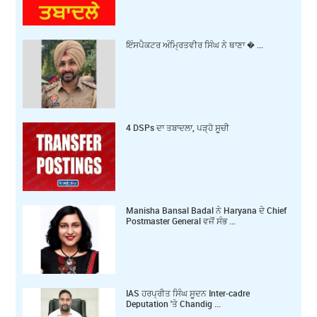
ਇੰਸਪੈਕਟਰ ਅੰਮ੍ਰਿਤਵੀਰ ਸਿੰਘ ਨੇ ਥਾਣਾ � ...
4 DSPs ਦਾ ਤਬਾਦਲਾ, ਪੜ੍ਹੋ ਸੂਚੀ
Manisha Bansal Badal ਨੇ Haryana ਦੇ Chief
Postmaster General ਵਜੋਂ ਸੰਭ ...
IAS ਹਰਪ੍ਰੀਤ ਸਿੰਘ ਸੂਦਨ Inter-cadre
Deputation 'ਤੇ Chandig ...