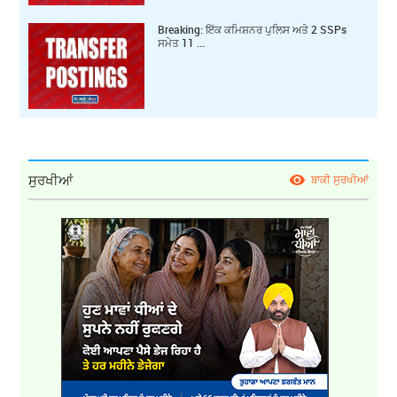
Breaking: ਇੱਕ ਕ‍ਮਿਸ਼ਨਰ ਪੁਲਿਸ ਅਤੇ 2 SSPs
ਸਮੇਤ 11 ...
ਸੁਰਖੀਆਂ
ਬਾਕੀ ਸੁਰਖੀਆਂ