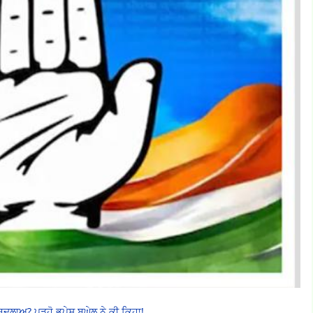
ਦਲਾਅ? ਪੜ੍ਹੋ ਭੁਪੇਸ਼ ਬਘੇਲ ਨੇ ਕੀ ਕਿਹਾ!