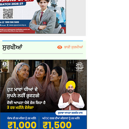
ਸੁਰਖੀਆਂ
ਬਾਕੀ ਸੁਰਖੀਆਂ