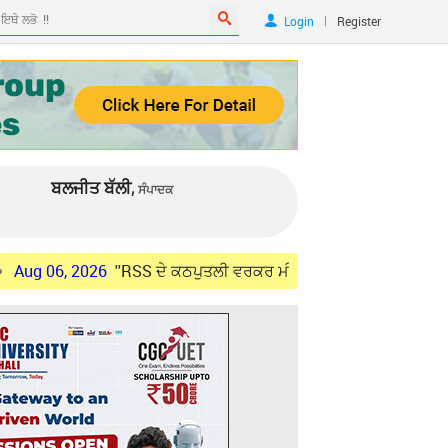
|
Login
Register
ਬਲਜੀਤ ਬੱਲੀ,
ਸੰਪਾਦਕ
2026
''RSS ਦੇ ਕਠਪੁਤਲੀ ਵਰਕਰ ਮੀਟਿੰਗ ਚੋਂ ਬਾਹਰ ਜਾਣ'' : ਵੜਿੰਗ ਨੂੰ ਨਾਅਰੇ