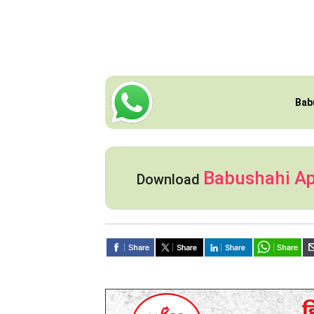
Bab
Babushahi A
Download