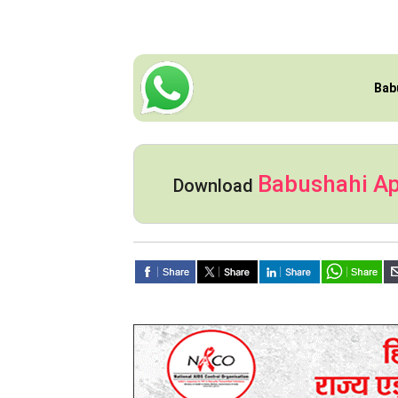
Bab
Babushahi A
Download