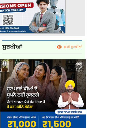
ਸੁਰਖੀਆਂ
ਬਾਕੀ ਸੁਰਖੀਆਂ