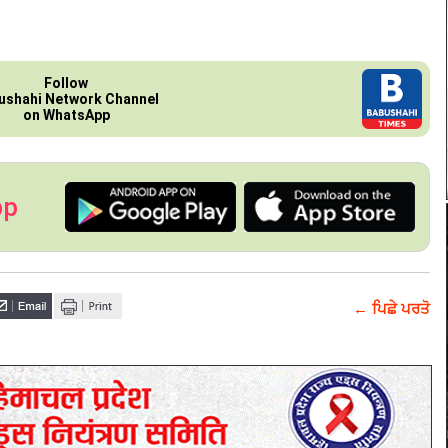
Follow
ushahi Network Channel
on WhatsApp
pp
← ਪਿਛੇ ਪਰਤੋ