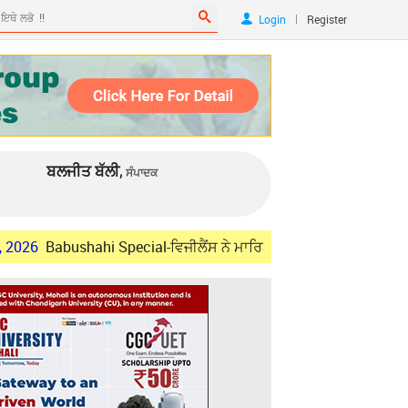
|
Login
Register
ਬਲਜੀਤ ਬੱਲੀ,
ਸੰਪਾਦਕ
ushahi Special-ਵਿਜੀਲੈਂਸ ਨੇ ਮਾਰਿਆ ਛਾਪਾ ਤਾਂ ਮੁੱਕਿਆ ਵਰਦੀ ਵਾਲੇ ਲੁਟੇਰਿ