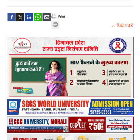
← ਪਿਛੇ ਪਰਤੋ