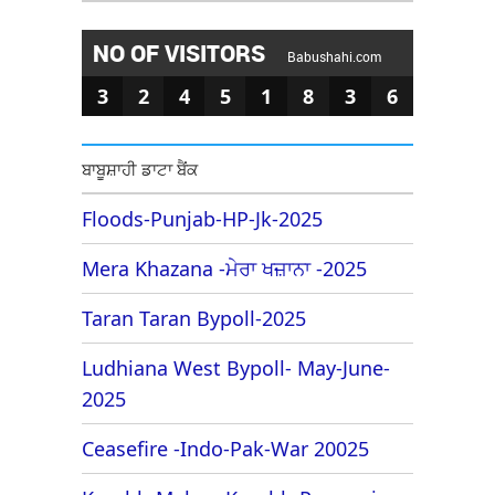
NO OF VISITORS
Babushahi.com
3
2
4
5
1
8
3
6
ਬਾਬੂਸ਼ਾਹੀ ਡਾਟਾ ਬੈਂਕ
Floods-Punjab-HP-Jk-2025
Mera Khazana -ਮੇਰਾ ਖਜ਼ਾਨਾ -2025
Taran Taran Bypoll-2025
Ludhiana West Bypoll- May-June-
2025
Ceasefire -Indo-Pak-War 20025