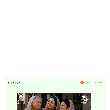
ਸੁਰਖੀਆਂ
ਬਾਕੀ ਸੁਰਖੀਆਂ