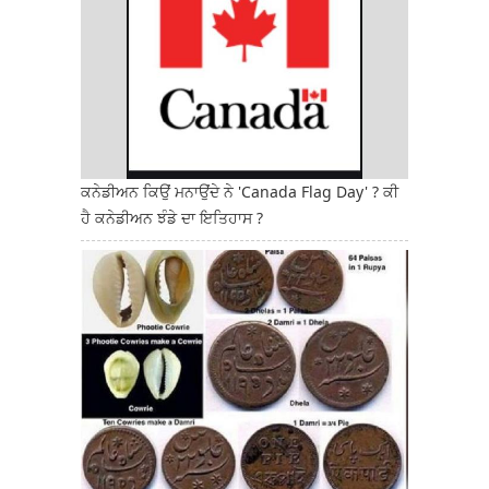
ਕਨੇਡੀਅਨ ਕਿਉਂ ਮਨਾਉਂਦੇ ਨੇ 'Canada Flag Day' ? ਕੀ
ਹੈ ਕਨੇਡੀਅਨ ਝੰਡੇ ਦਾ ਇਤਿਹਾਸ ?