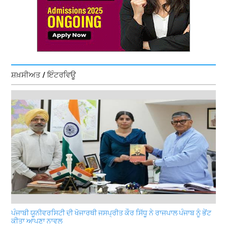
ਸ਼ਖ਼ਸੀਅਤ / ਇੰਟਰਵਿਊ
ਪੰਜਾਬੀ ਯੂਨੀਵਰਸਿਟੀ ਦੀ ਖੋਜਾਰਥੀ ਜਸਪ੍ਰੀਤ ਕੌਰ ਸਿੱਧੂ ਨੇ ਰਾਜਪਾਲ ਪੰਜਾਬ ਨੂੰ ਭੇਂਟ
ਕੀਤਾ ਆਪਣਾ ਨਾਵਲ