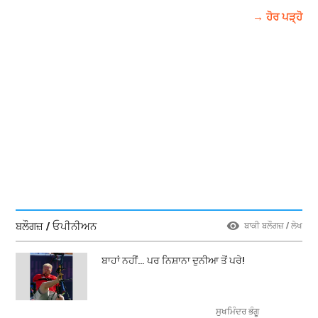
→ ਹੋਰ ਪੜ੍ਹੋ
ਬਲੌਗਜ਼ / ਓਪੀਨੀਅਨ
ਬਾਕੀ ਬਲੌਗਜ਼ / ਲੇਖ
ਬਾਹਾਂ ਨਹੀਂ… ਪਰ ਨਿਸ਼ਾਨਾ ਦੁਨੀਆ ਤੋਂ ਪਰੇ!
ਸੁਖਮਿੰਦਰ ਭੰਗੂ