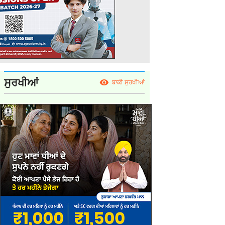
ਸੁਰਖੀਆਂ
ਬਾਕੀ ਸੁਰਖੀਆਂ