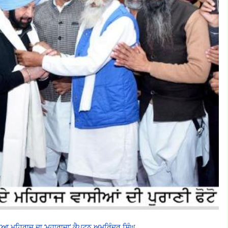
ਉਤਰਿਆ ਮਹਿਰਾਜ ਦਾ ‘ਮਹਾਰਾਜਾ’ ਕੈਪਟਨ ਅਮਰਿੰਦਰ ਸਿੰਘ