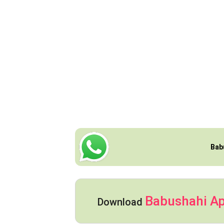
Bab
Babushahi A
Download