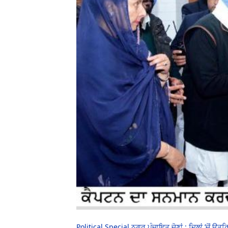
Political Special ਨਗਰ ਪੰਚਾਇਤ ਚੋਣਾਂ : ਦਿਲਾਂ ’ਚੋਂ 