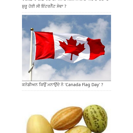
ਸ਼ੁਰੂ ਹੋਈ ਸੀ ਇੰਟਰਨੈੱਟ ਸੇਵਾ ?
ਕਨੇਡੀਅਨ ਕਿਉਂ ਮਨਾਉਂਦੇ ਨੇ 'Canada Flag Day' ?