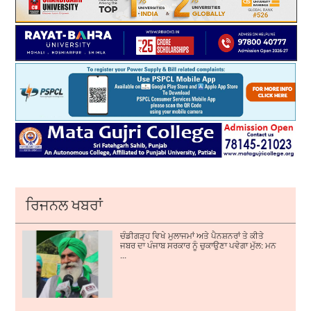
ਰਿਜਨਲ ਖਬਰਾਂ
ਚੰਡੀਗੜ੍ਹ ਵਿਖੇ ਮੁਲਾਜਮਾਂ ਅਤੇ ਪੈਨਸ਼ਨਰਾਂ ਤੇ ਕੀਤੇ
ਜਬਰ ਦਾ ਪੰਜਾਬ ਸਰਕਾਰ ਨੂੰ ਚੁਕਾਉਣਾ ਪਵੇਗਾ ਮੁੱਲ: ਮਨ
...