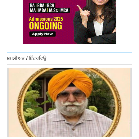
ਸ਼ਖ਼ਸੀਅਤ / ਇੰਟਰਵਿਊ