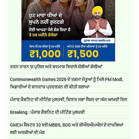
ਤਰਨ ਤਾਰਨ 'ਚ ਪੁਲਿਸ ਅਤੇ ਬਦਮਾਸ਼ ਵਿਚਾਲੇ ਚੱਲੀਆਂ ਗੋਲੀਆਂ
Commonwealth Games 2026 ਦੇ ਤਗਮਾ ਜੇਤੂਆਂ ਨੂੰ ਮਿਲੇ PM Modi,
ਖਿਡਾਰੀਆਂ ਦੇ ਸ਼ਾਨਦਾਰ ਪ੍ਰਦਰਸ਼ਨ ਦੀ ਕੀਤੀ ਸ਼ਲਾਘਾ
ਪੰਜਾਬ ਕੈਬਨਿਟ ਦੀ ਮੀਟਿੰਗ ਮੁਲਤਵੀ, ਵਿਧਾਨ ਸਭਾ ਸੈਸ਼ਨ ਦਾ ਅੱਜ ਆਖ਼ਰੀ ਦਿਨ
Breaking : ਪੰਜਾਬ ਕੈਬਨਿਟ ਦੀ ਮੀਟਿੰਗ ਮੁਲਤਵੀ
GMCH ਸੈਕਟਰ 32 ਵਲੋਂ MBBS, BDS ਅਤੇ ਬੀਐਚਐਮਐਸ ਦੇ ਦਾਖਲਿਆਂ
ਲਈ ਅਰਜ਼ੀਆਂ ਦੀ ਮੰਗ