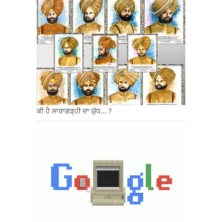
ਕੀ ਹੈ ਸਾਰਾਗੜ੍ਹੀ ਦਾ ਯੁੱਧ... ?