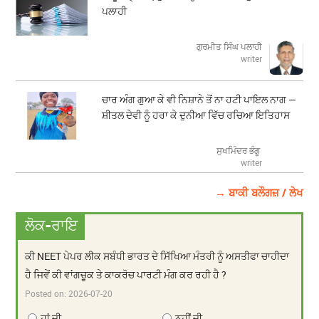
ਪਲਾਹੀ
ਗੁਰਮੀਤ ਸਿੰਘ ਪਲਾਹੀ
writer
ਚਾਰ ਅੰਗ ਗੁਆ ਕੇ ਵੀ ਨਿਸ਼ਾਨੇ ਤੋਂ ਨਾ ਹਟੀ ਪਾਇਲ ਨਾਗ —
ਸ਼ੀਤਲ ਦੇਵੀ ਨੂੰ ਹਰਾ ਕੇ ਦੁਨੀਆ ਵਿੱਚ ਰਚਿਆ ਇਤਿਹਾਸ
ਸੁਖਮਿੰਦਰ ਭੰਗੂ
writer
→ ਬਾਕੀ ਬਲੌਗਜ਼ / ਲੇਖ
ਲੋਕ-ਰਾਇ
ਕੀ NEET ਪੇਪਰ ਲੀਕ ਸਬੰਧੀ ਭਾਰਤ ਦੇ ਸਿੱਖਿਆ ਮੰਤਰੀ ਨੂੰ ਅਸਤੀਫਾ ਚਾਹੀਦਾ
ਹੈ ਜਿਵੇਂ ਕੀ ਵਾਂਗਚੂਕ ਤੇ ਕਾਕਰੋਚ ਪਾਰਟੀ ਮੰਗ ਕਰ ਰਹੀ ਹੈ ?
Posted on:
2026-07-20
ਹਾਂ ਜੀ
ਨਹੀਂ ਜੀ