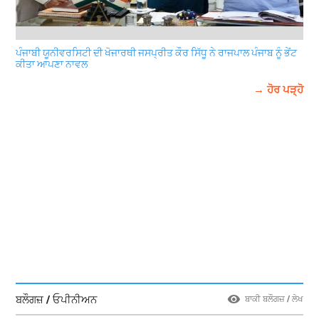
ਪੰਜਾਬੀ ਯੂਨੀਵਰਸਿਟੀ ਦੀ ਖੋਜਾਰਥੀ ਜਸਪ੍ਰੀਤ ਕੌਰ ਸਿੱਧੂ ਨੇ ਰਾਜਪਾਲ ਪੰਜਾਬ ਨੂੰ ਭੇਂਟ
ਕੀਤਾ ਆਪਣਾ ਨਾਵਲ
→ ਹੋਰ ਪੜ੍ਹੋ
ਬਲੌਗਜ਼ / ਓਪੀਨੀਅਨ
ਬਾਕੀ ਬਲੌਗਜ਼ / ਲੇਖ