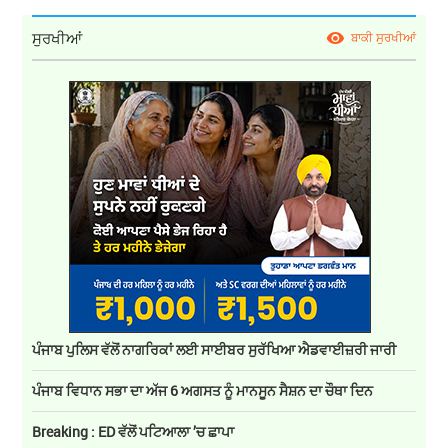
ਸੁਰਖੀਆਂ
ਬਾਕੀ ਸੁਰਖੀਆਂ
ਪੰਜਾਬ ਪੁਲਿਸ ਵੱਲੋਂ ਨਾਗਰਿਕਾਂ ਲਈ ਸਾਈਬਰ ਸੁਰੱਖਿਆ ਐਡਵਾਈਜ਼ਰੀ ਜਾਰੀ
ਪੰਜਾਬ ਵਿਧਾਨ ਸਭਾ ਦਾ ਅੱਜ 6 ਅਗਸਤ ਨੂੰ ਮਾਨਸੂਨ ਸੈਸ਼ਨ ਦਾ ਚੌਥਾ ਦਿਨ
Breaking : ED ਵੱਲੋਂ ਪਟਿਆਲਾ ’ਚ ਛਾਪਾ