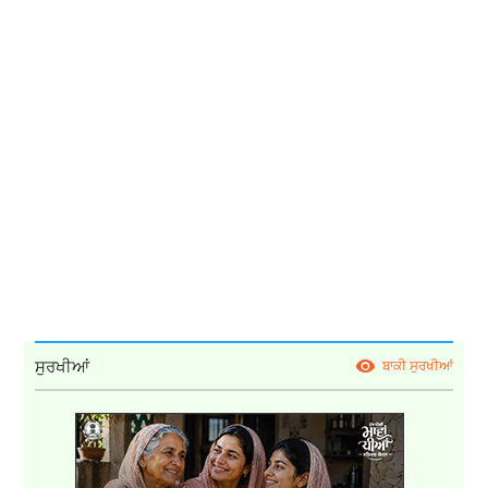
ਸੁਰਖੀਆਂ
ਬਾਕੀ ਸੁਰਖੀਆਂ