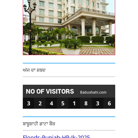
ਅੱਜ ਦਾ ਸ਼ਬਦ
NO OF VISITORS
Babushahi.com
3
2
4
5
1
8
3
6
ਬਾਬੂਸ਼ਾਹੀ ਡਾਟਾ ਬੈਂਕ
Floods-Punjab-HP-Jk-2025