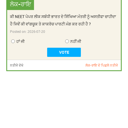
ਲੋਕ-ਰਾਇ
ਕੀ NEET ਪੇਪਰ ਲੀਕ ਸਬੰਧੀ ਭਾਰਤ ਦੇ ਸਿੱਖਿਆ ਮੰਤਰੀ ਨੂੰ ਅਸਤੀਫਾ ਚਾਹੀਦਾ
ਹੈ ਜਿਵੇਂ ਕੀ ਵਾਂਗਚੂਕ ਤੇ ਕਾਕਰੋਚ ਪਾਰਟੀ ਮੰਗ ਕਰ ਰਹੀ ਹੈ ?
Posted on:
2026-07-20
ਹਾਂ ਜੀ
ਨਹੀਂ ਜੀ
ਨਤੀਜੇ ਦੇਖੋ
ਲੋਕ-ਰਾਇ ਦੇ ਪਿਛਲੇ ਨਤੀਜੇ