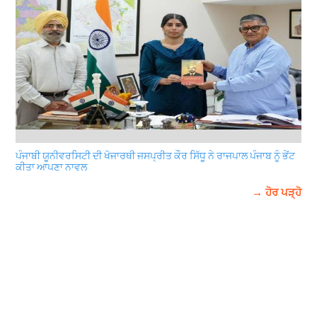
ਪੰਜਾਬੀ ਯੂਨੀਵਰਸਿਟੀ ਦੀ ਖੋਜਾਰਥੀ ਜਸਪ੍ਰੀਤ ਕੌਰ ਸਿੱਧੂ ਨੇ ਰਾਜਪਾਲ ਪੰਜਾਬ ਨੂੰ ਭੇਂਟ
ਕੀਤਾ ਆਪਣਾ ਨਾਵਲ
→ ਹੋਰ ਪੜ੍ਹੋ