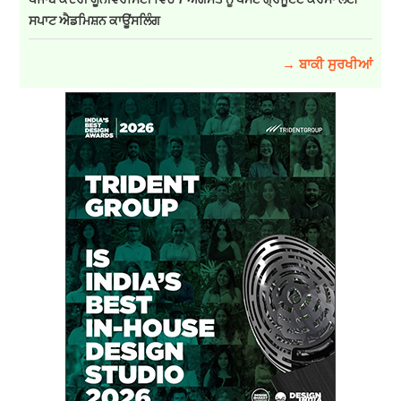
ਸਪਾਟ ਐਡਮਿਸ਼ਨ ਕਾਊਂਸਲਿੰਗ
→ ਬਾਕੀ ਸੁਰਖੀਆਂ