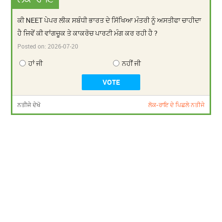
ਕੀ NEET ਪੇਪਰ ਲੀਕ ਸਬੰਧੀ ਭਾਰਤ ਦੇ ਸਿੱਖਿਆ ਮੰਤਰੀ ਨੂੰ ਅਸਤੀਫਾ ਚਾਹੀਦਾ
ਹੈ ਜਿਵੇਂ ਕੀ ਵਾਂਗਚੂਕ ਤੇ ਕਾਕਰੋਚ ਪਾਰਟੀ ਮੰਗ ਕਰ ਰਹੀ ਹੈ ?
Posted on:
2026-07-20
ਹਾਂ ਜੀ
ਨਹੀਂ ਜੀ
ਨਤੀਜੇ ਦੇਖੋ
ਲੋਕ-ਰਾਇ ਦੇ ਪਿਛਲੇ ਨਤੀਜੇ