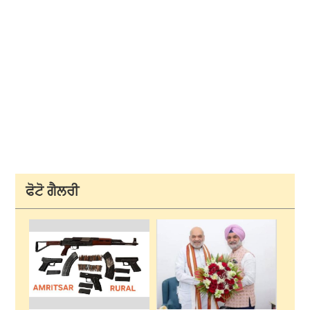
ਫੋਟੋ ਗੈਲਰੀ