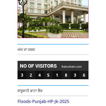
ਅੱਜ ਦਾ ਸ਼ਬਦ
NO OF VISITORS
Babushahi.com
3
2
4
5
1
8
3
6
ਬਾਬੂਸ਼ਾਹੀ ਡਾਟਾ ਬੈਂਕ
Floods-Punjab-HP-Jk-2025