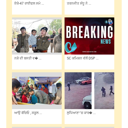
ਏਕੇ-47 ਰਾਈਫਲ ਸਮੇ ...
ਤਰਨਜੀਤ ਸੰਧੂ ਨੇ ...
ਨਸ਼ੇ ਦੀ ਬਸਤੀ ਵ� ...
SC ਕਮਿਸ਼ਨ ਵੱਲੋਂ DSP ...
ਆਉ ਬੱਚਿਓ , ਸਕੂਲ ...
ਲੁਧਿਆਣਾ 'ਚ ਕਾਰ� ...