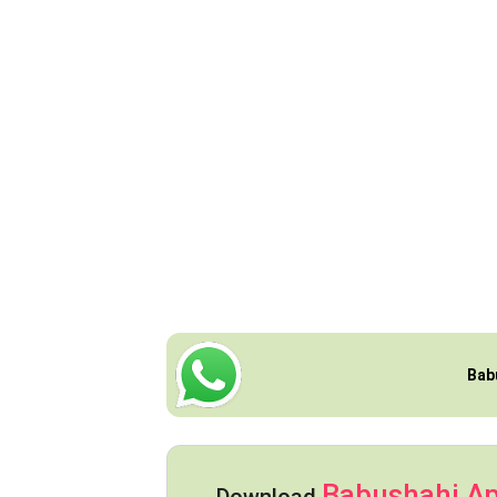
Bab
Babushahi A