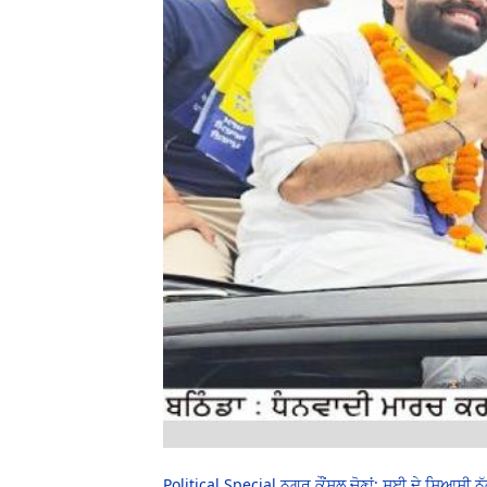
Political Special ਨਗਰ ਕੌਂਸਲ ਚੋਣਾਂ: ਸੂਈ ਦੇ ਸਿਆਸੀ ਨ