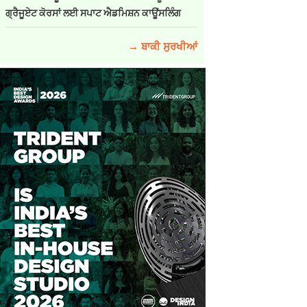
ਗ੍ਰੈਜੂਏਟ ਕੋਰਸਾਂ ਲਈ ਸਪਾਟ ਐਡਮਿਸ਼ਨ ਕਾਊਂਸਲਿੰਗ
→ ਬਾਕੀ ਸੁਰਖੀਆਂ