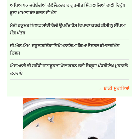
ਅਧਿਆਪਕ ਜਥੇਬੰਦੀਆਂ ਵੱਲੋਂ ਲੈਕਚਰਾਰ ਗੁਰਜੀਤ ਸਿੰਘ ਲਾਲਿਆਂ ਵਾਲੀ ਵਿਰੁੱਧ
ਝੂਠਾ ਮਾਮਲਾ ਰੱਦ ਕਰਨ ਦੀ ਮੰਗ
ਮੋਦੀ ਹਕੂਮਤ ਖ਼ਿਲਾਫ਼ ਸਾਂਝੀ ਰੈਲੀ ਉਪਰੰਤ ਰੋਸ ਵਿਖਾਵਾ ਕਰਕੇ ਡੀਸੀ ਨੂੰ ਸੌਂਪਿਆ
ਮੰਗ ਪੱਤਰ
ਜੀ.ਐਨ.ਐਮ. ਸਕੂਲ ਬਠਿੰਡਾ ਵਿਖੇ ਮਨਾਇਆ ਗਿਆ ਨੈਸ਼ਨਲ ਡੀ-ਵਾਰਮਿੰਗ
ਦਿਵਸ
ਐਚ ਆਈ ਵੀ ਸਬੰਧੀ ਜਾਗਰੂਕਤਾ ਪੈਦਾ ਕਰਨ ਲਈ ਜ਼ਿਲ੍ਹਾ ਪੱਧਰੀ ਲੇਖ ਮੁਕਾਬਲੇ
ਕਰਵਾਏ
→ ਬਾਕੀ ਸੁਰਖੀਆਂ