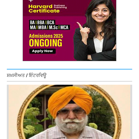
ਸ਼ਖ਼ਸੀਅਤ / ਇੰਟਰਵਿਊ