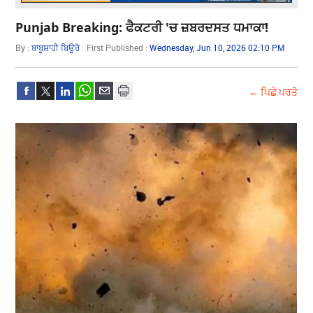
Punjab Breaking: ਫੈਕਟਰੀ 'ਚ ਜ਼ਬਰਦਸਤ ਧਮਾਕਾ!
By :
ਬਾਬੂਸ਼ਾਹੀ ਬਿਊਰੋ
First Published :
Wednesday, Jun 10, 2026 02:10 PM
← ਪਿਛੇ ਪਰਤੋ