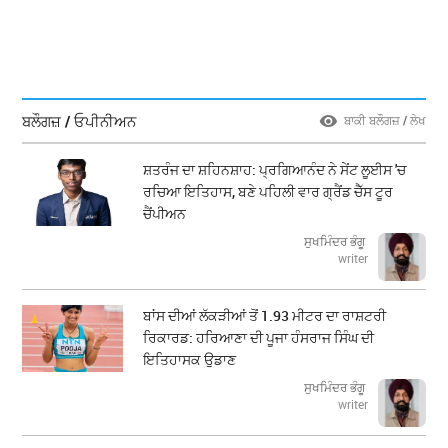
ਬਲੌਗਜ਼ / ਓਪੀਨੀਅਨ
ਬਾਕੀ ਬਲੌਗਜ਼ / ਲੇਖ
ਸ਼ਤਰੰਜ ਦਾ ਸ਼ਹਿਨਸ਼ਾਹ: ਪ੍ਰਗਿਆਨੰਦ ਨੇ ਸੇਂਟ ਲੂਈਸ 'ਚ
ਰਚਿਆ ਇਤਿਹਾਸ, ਬਣੇ ਪਹਿਲੀ ਵਾਰ ਗ੍ਰੈਂਡ ਚੈੱਸ ਟੂਰ
ਚੈਂਪੀਅਨ
ਸੁਖਮਿੰਦਰ ਭੰਗੂ
writer
ਬਾਂਸ ਦੀਆਂ ਲੱਕੜੀਆਂ ਤੋਂ 1.93 ਮੀਟਰ ਦਾ ਰਾਸ਼ਟਰੀ
ਰਿਕਾਰਡ: ਹਰਿਆਣਾ ਦੀ ਪੂਜਾ ਹੰਸਰਾਜ ਸਿੰਘ ਦੀ
ਇਤਿਹਾਸਕ ਉਡਾਣ
ਸੁਖਮਿੰਦਰ ਭੰਗੂ
writer