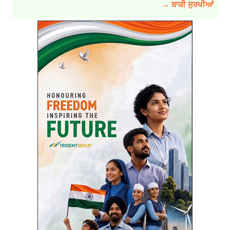
→ ਬਾਕੀ ਸੁਰਖੀਆਂ