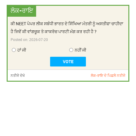
ਲੋਕ-ਰਾਇ
ਕੀ NEET ਪੇਪਰ ਲੀਕ ਸਬੰਧੀ ਭਾਰਤ ਦੇ ਸਿੱਖਿਆ ਮੰਤਰੀ ਨੂੰ ਅਸਤੀਫਾ ਚਾਹੀਦਾ
ਹੈ ਜਿਵੇਂ ਕੀ ਵਾਂਗਚੂਕ ਤੇ ਕਾਕਰੋਚ ਪਾਰਟੀ ਮੰਗ ਕਰ ਰਹੀ ਹੈ ?
Posted on:
2026-07-20
ਹਾਂ ਜੀ
ਨਹੀਂ ਜੀ
ਨਤੀਜੇ ਦੇਖੋ
ਲੋਕ-ਰਾਇ ਦੇ ਪਿਛਲੇ ਨਤੀਜੇ