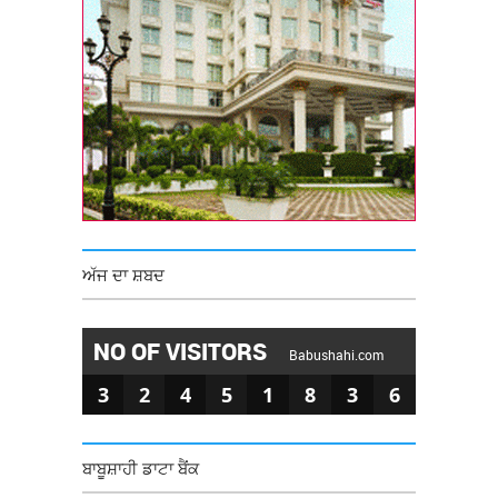
ਅੱਜ ਦਾ ਸ਼ਬਦ
NO OF VISITORS
Babushahi.com
3
2
4
5
1
8
3
6
ਬਾਬੂਸ਼ਾਹੀ ਡਾਟਾ ਬੈਂਕ