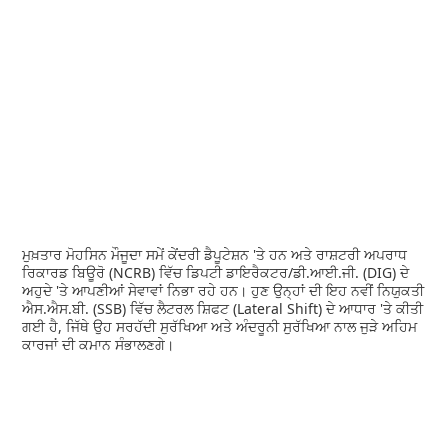
ਮੁਖ਼ਤਾਰ ਮੋਹਸਿਨ ਮੌਜੂਦਾ ਸਮੇਂ ਕੇਂਦਰੀ ਡੈਪੂਟੇਸ਼ਨ 'ਤੇ ਹਨ ਅਤੇ ਰਾਸ਼ਟਰੀ ਅਪਰਾਧ
ਰਿਕਾਰਡ ਬਿਊਰੋ (NCRB) ਵਿੱਚ ਡਿਪਟੀ ਡਾਇਰੈਕਟਰ/ਡੀ.ਆਈ.ਜੀ. (DIG) ਦੇ
ਅਹੁਦੇ 'ਤੇ ਆਪਣੀਆਂ ਸੇਵਾਵਾਂ ਨਿਭਾ ਰਹੇ ਹਨ। ਹੁਣ ਉਨ੍ਹਾਂ ਦੀ ਇਹ ਨਵੀਂ ਨਿਯੁਕਤੀ
ਐਸ.ਐਸ.ਬੀ. (SSB) ਵਿੱਚ ਲੈਟਰਲ ਸ਼ਿਫਟ (Lateral Shift) ਦੇ ਆਧਾਰ 'ਤੇ ਕੀਤੀ
ਗਈ ਹੈ, ਜਿੱਥੇ ਉਹ ਸਰਹੱਦੀ ਸੁਰੱਖਿਆ ਅਤੇ ਅੰਦਰੂਨੀ ਸੁਰੱਖਿਆ ਨਾਲ ਜੁੜੇ ਅਹਿਮ
ਕਾਰਜਾਂ ਦੀ ਕਮਾਨ ਸੰਭਾਲਣਗੇ।