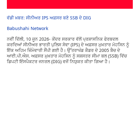
ਵੱਡੀ ਖ਼ਬਰ: ਸੀਨੀਅਰ IPS ਅਫ਼ਸਰ ਬਣੇ SSB ਦੇ DIG
Babushahi Network
ਨਵੀਂ ਦਿੱਲੀ, 10 ਜੂਨ 2026- ਕੇਂਦਰ ਸਰਕਾਰ ਵੱਲੋਂ ਪ੍ਰਸ਼ਾਸਨਿਕ ਫੇਰਬਦਲ
ਕਰਦਿਆਂ ਸੀਨੀਅਰ ਭਾਰਤੀ ਪੁਲਿਸ ਸੇਵਾ (IPS) ਦੇ ਅਫ਼ਸਰ ਮੁਖ਼ਤਾਰ ਮੋਹਸਿਨ ਨੂੰ
ਇੱਕ ਅਹਿਮ ਜ਼ਿੰਮੇਵਾਰੀ ਸੌਂਪੀ ਗਈ ਹੈ। ਉੱਤਰਾਖੰਡ ਕੈਡਰ ਦੇ 2005 ਬੈਚ ਦੇ
ਆਈ.ਪੀ.ਐਸ. ਅਫ਼ਸਰ ਮੁਖ਼ਤਾਰ ਮੋਹਸਿਨ ਨੂੰ ਸਸ਼ਸਤਰ ਸੀਮਾ ਬਲ (SSB) ਵਿੱਚ
ਡਿਪਟੀ ਇੰਸਪੈਕਟਰ ਜਨਰਲ (DIG) ਵਜੋਂ ਨਿਯੁਕਤ ਕੀਤਾ ਗਿਆ ਹੈ।