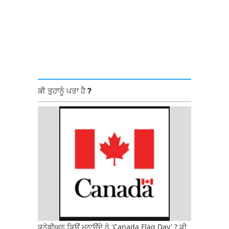
ਕੀ ਤੁਹਾਨੂੰ ਪਤਾ ਹੈ ?
ਕਨੇਡੀਅਨ ਕਿਉਂ ਮਨਾਉਂਦੇ ਨੇ 'Canada Flag Day' ? ਕੀ