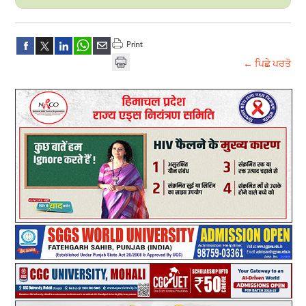
← ਪਿਛੇ ਪਰਤੋ