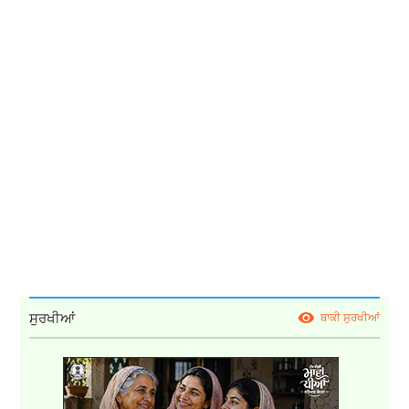
ਸੁਰਖੀਆਂ
ਬਾਕੀ ਸੁਰਖੀਆਂ