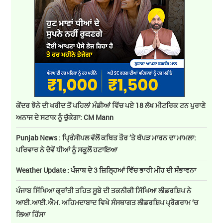
ਕੇਂਦਰ ਝੋਨੇ ਦੀ ਖਰੀਦ ਤੋਂ ਪਹਿਲਾਂ ਮੰਡੀਆਂ ਵਿੱਚ ਪਏ 18 ਲੱਖ ਮੀਟਰਿਕ ਟਨ ਪੁਰਾਣੇ
ਅਨਾਜ ਦੇ ਸਟਾਕ ਨੂੰ ਚੁੱਕੇਗਾ: CM Mann
Punjab News : ਪ੍ਰਿੰਸੀਪਲ ਵੱਲੋਂ ਕਥਿਤ ਤੌਰ ’ਤੇ ਥੱਪੜ ਮਾਰਨ ਦਾ ਮਾਮਲਾ:
ਪਰਿਵਾਰ ਨੇ ਦੋਵੇਂ ਧੀਆਂ ਨੂੰ ਸਕੂਲੋਂ ਹਟਾਇਆ
Weather Update : ਪੰਜਾਬ ਦੇ 3 ਜ਼ਿਲ੍ਹਿਆਂ ਵਿੱਚ ਭਾਰੀ ਮੀਂਹ ਦੀ ਸੰਭਾਵਨਾ
ਪੰਜਾਬ ਸਿੱਖਿਆ ਕ੍ਰਾਂਤੀ ਤਹਿਤ ਸੂਬੇ ਦੀ ਤਕਨੀਕੀ ਸਿੱਖਿਆ ਲੀਡਰਸ਼ਿਪ ਨੇ
ਆਈ.ਆਈ.ਐਮ. ਅਹਿਮਦਾਬਾਦ ਵਿਖੇ ਸੰਸਥਾਗਤ ਲੀਡਰਸ਼ਿਪ ਪ੍ਰੋਗਰਾਮ ‘ਚ
ਲਿਆ ਹਿੱਸਾ