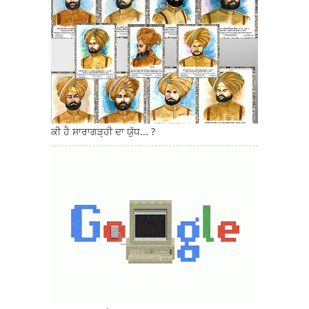
ਕੀ ਹੈ ਸਾਰਾਗੜ੍ਹੀ ਦਾ ਯੁੱਧ... ?