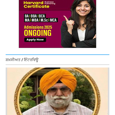
ਸ਼ਖ਼ਸੀਅਤ / ਇੰਟਰਵਿਊ