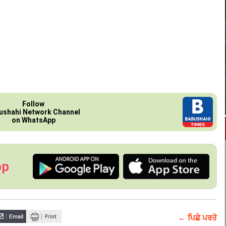
Follow
ushahi Network Channel
on WhatsApp
pp
← ਪਿਛੇ ਪਰਤੋ