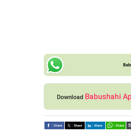
Bab
Babushahi A
Download