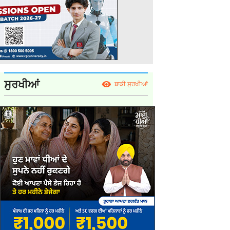
ਸੁਰਖੀਆਂ
ਬਾਕੀ ਸੁਰਖੀਆਂ