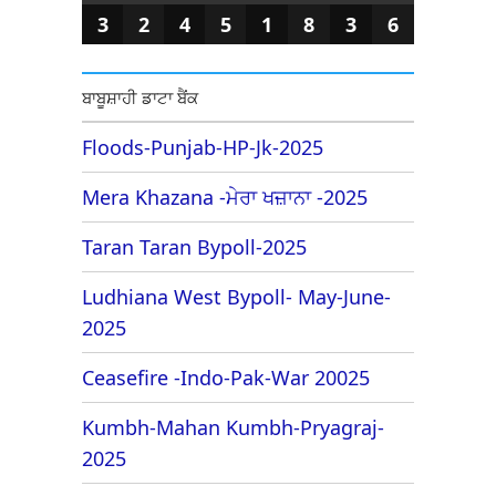
3
2
4
5
1
8
3
6
ਬਾਬੂਸ਼ਾਹੀ ਡਾਟਾ ਬੈਂਕ
Floods-Punjab-HP-Jk-2025
Mera Khazana -ਮੇਰਾ ਖਜ਼ਾਨਾ -2025
Taran Taran Bypoll-2025
Ludhiana West Bypoll- May-June-
2025
Ceasefire -Indo-Pak-War 20025
Kumbh-Mahan Kumbh-Pryagraj-
2025