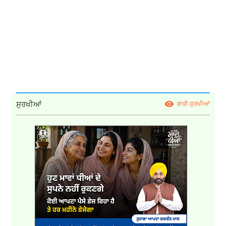
ਸੁਰਖੀਆਂ
ਬਾਕੀ ਸੁਰਖੀਆਂ