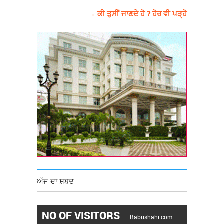
→ ਕੀ ਤੁਸੀਂ ਜਾਣਦੇ ਹੋ ? ਹੋਰ ਵੀ ਪੜ੍ਹੋ
ਅੱਜ ਦਾ ਸ਼ਬਦ
NO OF VISITORS
Babushahi.com