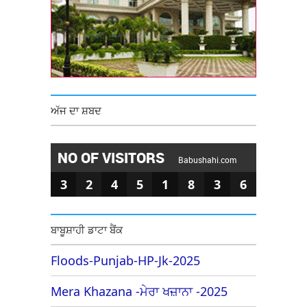
ਅੱਜ ਦਾ ਸ਼ਬਦ
NO OF VISITORS
Babushahi.com
3
2
4
5
1
8
3
6
ਬਾਬੂਸ਼ਾਹੀ ਡਾਟਾ ਬੈਂਕ
Floods-Punjab-HP-Jk-2025
Mera Khazana -ਮੇਰਾ ਖਜ਼ਾਨਾ -2025