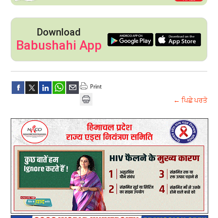
Download
Babushahi App
← ਪਿਛੇ ਪਰਤੋ