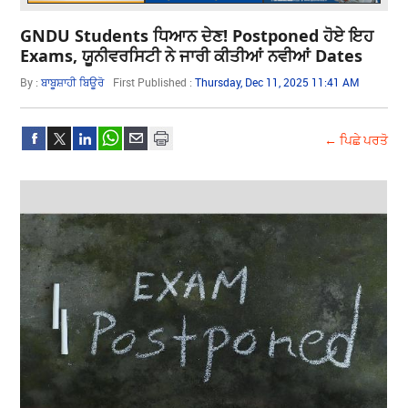
GNDU Students ਧਿਆਨ ਦੇਣ! Postponed ਹੋਏ ਇਹ
Exams, ਯੂਨੀਵਰਸਿਟੀ ਨੇ ਜਾਰੀ ਕੀਤੀਆਂ ਨਵੀਆਂ Dates
By :
ਬਾਬੂਸ਼ਾਹੀ ਬਿਊਰੋ
First Published :
Thursday, Dec 11, 2025 11:41 AM
← ਪਿਛੇ ਪਰਤੋ