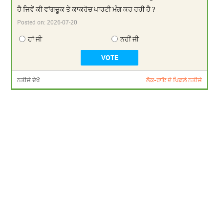
ਹੈ ਜਿਵੇਂ ਕੀ ਵਾਂਗਚੂਕ ਤੇ ਕਾਕਰੋਚ ਪਾਰਟੀ ਮੰਗ ਕਰ ਰਹੀ ਹੈ ?
Posted on:
2026-07-20
ਹਾਂ ਜੀ
ਨਹੀਂ ਜੀ
ਨਤੀਜੇ ਦੇਖੋ
ਲੋਕ-ਰਾਇ ਦੇ ਪਿਛਲੇ ਨਤੀਜੇ