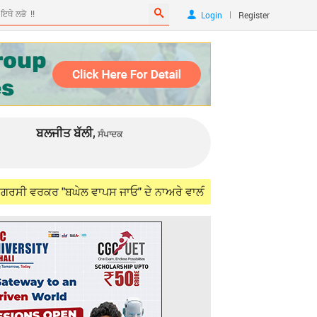
|
Login
Register
ਬਲਜੀਤ ਬੱਲੀ,
ਸੰਪਾਦਕ
"ਬਘੇਲ ਵਾਪਸ ਜਾਓ" ਦੇ ਨਾਅਰੇ ਵਾਲੀਆਂ ਟੀ-ਸ਼ਰਟਾਂ ਪਾ ਕੇ ਪਹੁੰਚੇ
Aug 