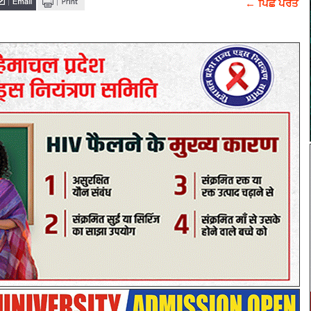
← ਪਿਛੇ ਪਰਤੋ