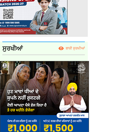
ਸੁਰਖੀਆਂ
ਬਾਕੀ ਸੁਰਖੀਆਂ