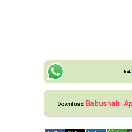
Bab
Babushahi A
Download