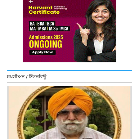
ਸ਼ਖ਼ਸੀਅਤ / ਇੰਟਰਵਿਊ