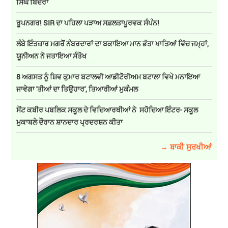
ਸਿੰਘ ਬਿੰਦਰਾ
ਰੂਪਨਗਰ! SIR ਦਾ ਪਹਿਲਾ ਪੜਾਅ ਸਫ਼ਲਤਾਪੂਰਵਕ ਸੰਪੰਨ!
ਲੰਬੇ ਇੰਤਜ਼ਾਰ ਮਗਰੋਂ ਨੰਬਰਦਾਰਾਂ ਦਾ ਬਕਾਇਆ ਮਾਨ ਭੱਤਾ ਖਾਤਿਆਂ ਵਿੱਚ ਜਮ੍ਹਾਂ,
ਯੂਨੀਅਨ ਨੇ ਜਤਾਇਆ ਸੰਤੋਖ
8 ਅਗਸਤ ਨੂੰ ਸ਼ਿਵ ਕੁਮਾਰ ਬਟਾਲਵੀ ਆਡੀਟੋਰੀਅਮ ਬਟਾਲਾ ਵਿਖੇ ਮਨਾਇਆ
ਜਾਵੇਗਾ 'ਤੀਆਂ ਦਾ ਤਿਉਹਾਰ', ਤਿਆਰੀਆਂ ਮੁਕੰਮਲ
ਸੇਂਟ ਕਬੀਰ ਪਬਲਿਕ ਸਕੂਲ ਦੇ ਵਿਦਿਆਰਥੀਆਂ ਨੇ ਸਹੋਦਿਆ ਇੰਟਰ- ਸਕੂਲ
ਮੁਕਾਬਲੇ ਦੌਰਾਨ ਸ਼ਾਨਦਾਰ ਪ੍ਰਦਰਸ਼ਨ ਕੀਤਾ
→ ਬਾਕੀ ਸੁਰਖੀਆਂ