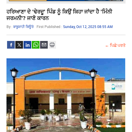
ਹਰਿਆਣਾ ਦੇ 'ਢੇਰਦੂ' ਪਿੰਡ ਨੂੰ ਕਿਉਂ ਕਿਹਾ ਜਾਂਦਾ ਹੈ 'ਮਿੰਨੀ
ਜਰਮਨੀ'? ਜਾਣੋ ਕਾਰਨ
By :
ਬਾਬੂਸ਼ਾਹੀ ਬਿਊਰੋ
First Published :
Sunday, Oct 12, 2025 08:55 AM
← ਪਿਛੇ ਪਰਤੋ