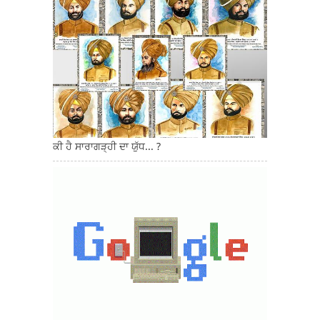
ਕੀ ਹੈ ਸਾਰਾਗੜ੍ਹੀ ਦਾ ਯੁੱਧ... ?