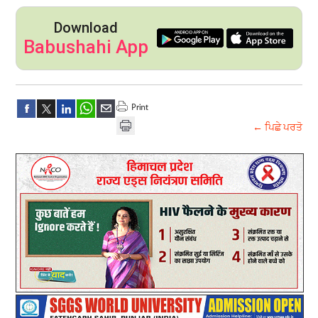
Download
Babushahi App
← ਪਿਛੇ ਪਰਤੋ