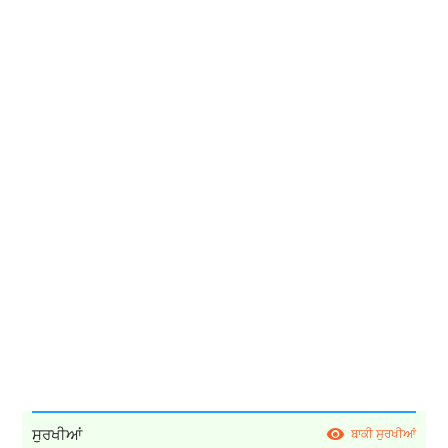
ਸੁਰਖੀਆਂ
ਬਾਕੀ ਸੁਰਖੀਆਂ