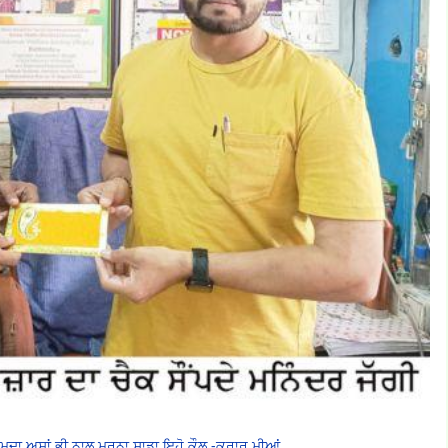
ੰਮਦਾ ਅਸਾਂ ਭੀ ਨਾਲ ਮਰਨਾ ਸਾਡਾ ਇਹੋ ਕੌਲ -ਕਰਾਰ ਮੀਆਂ