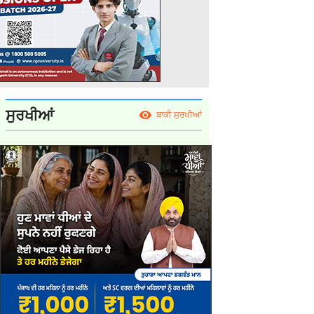
ਸੁਰਖੀਆਂ
ਬਾਕੀ ਸੁਰਖੀਆਂ