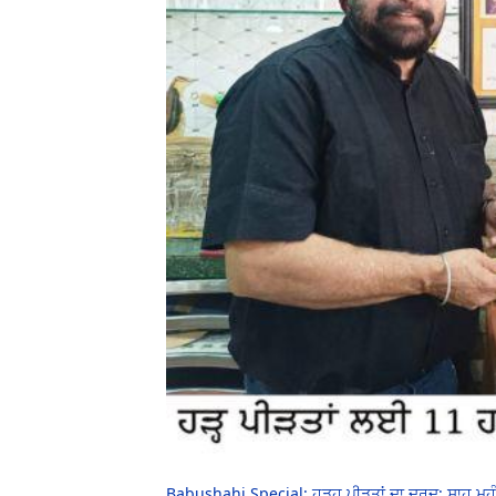
Babushahi Special: ਹੜ੍ਹ ਪੀੜਤਾਂ ਦਾ ਦਰਦ: ਸ਼ਾਹ ਮੁਹ