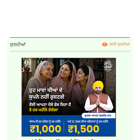
ਸੁਰਖੀਆਂ
ਬਾਕੀ ਸੁਰਖੀਆਂ