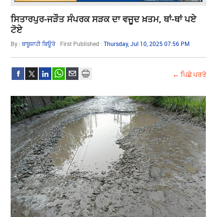
ਸਿਤਾਰਪੁਰ-ਜੜੌਤ ਸੰਪਰਕ ਸੜਕ ਦਾ ਵਜੂਦ ਖ਼ਤਮ, ਥਾਂ-ਥਾਂ ਪਏ
ਟੋਏ
By :
ਬਾਬੂਸ਼ਾਹੀ ਬਿਊਰੋ
First Published :
Thursday, Jul 10, 2025 07:56 PM
← ਪਿਛੇ ਪਰਤੋ