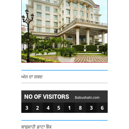
ਅੱਜ ਦਾ ਸ਼ਬਦ
NO OF VISITORS
Babushahi.com
3
2
4
5
1
8
3
6
ਬਾਬੂਸ਼ਾਹੀ ਡਾਟਾ ਬੈਂਕ