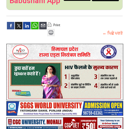
Babushahi App
← ਪਿਛੇ ਪਰਤੋ