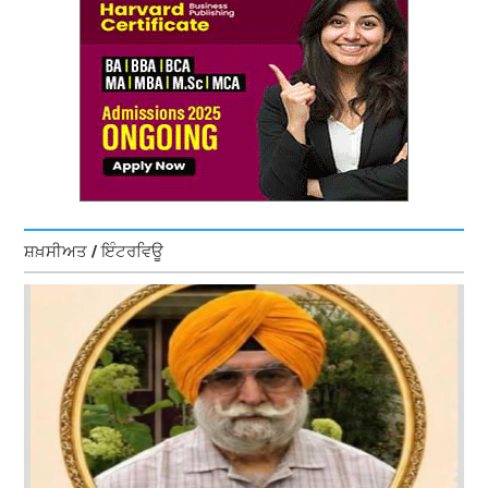
ਸ਼ਖ਼ਸੀਅਤ / ਇੰਟਰਵਿਊ