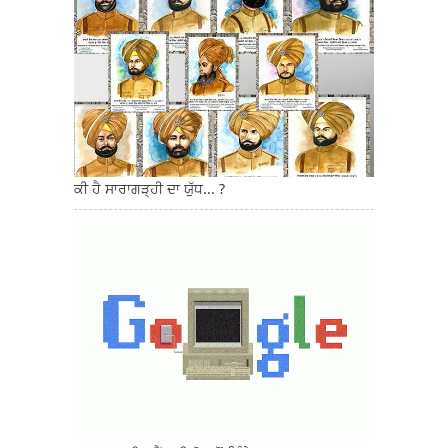
ਕੀ ਹੈ ਸਾਰਾਗੜ੍ਹੀ ਦਾ ਯੁੱਧ... ?