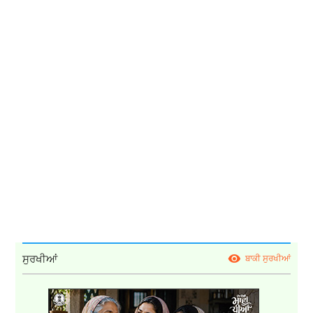
ਸੁਰਖੀਆਂ
ਬਾਕੀ ਸੁਰਖੀਆਂ