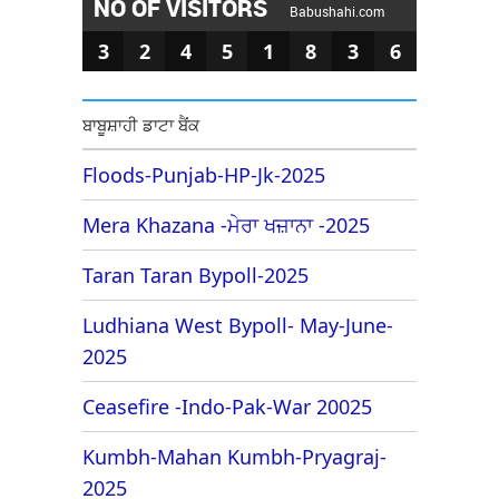
NO OF VISITORS
Babushahi.com
3
2
4
5
1
8
3
6
ਬਾਬੂਸ਼ਾਹੀ ਡਾਟਾ ਬੈਂਕ
Floods-Punjab-HP-Jk-2025
Mera Khazana -ਮੇਰਾ ਖਜ਼ਾਨਾ -2025
Taran Taran Bypoll-2025
Ludhiana West Bypoll- May-June-
2025
Ceasefire -Indo-Pak-War 20025
Kumbh-Mahan Kumbh-Pryagraj-
2025