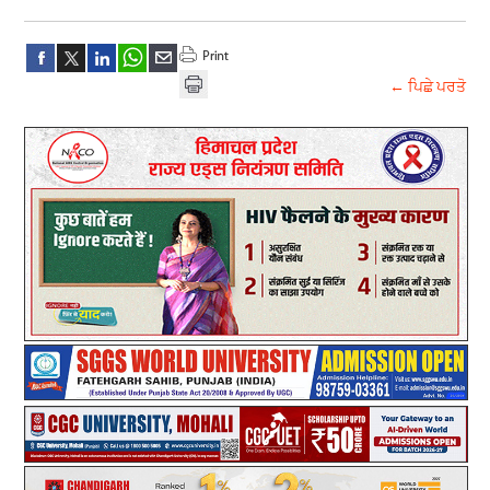
← ਪਿਛੇ ਪਰਤੋ