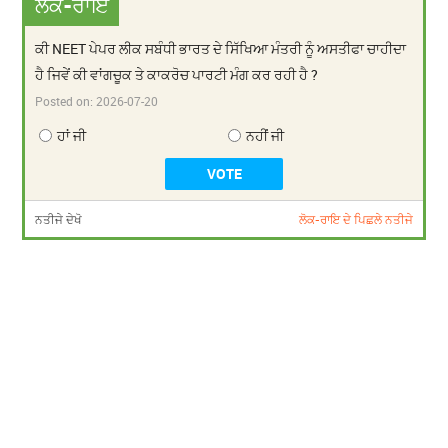
ਲੋਕ-ਰਾਇ
ਕੀ NEET ਪੇਪਰ ਲੀਕ ਸਬੰਧੀ ਭਾਰਤ ਦੇ ਸਿੱਖਿਆ ਮੰਤਰੀ ਨੂੰ ਅਸਤੀਫਾ ਚਾਹੀਦਾ
ਹੈ ਜਿਵੇਂ ਕੀ ਵਾਂਗਚੂਕ ਤੇ ਕਾਕਰੋਚ ਪਾਰਟੀ ਮੰਗ ਕਰ ਰਹੀ ਹੈ ?
Posted on:
2026-07-20
ਹਾਂ ਜੀ
ਨਹੀਂ ਜੀ
ਨਤੀਜੇ ਦੇਖੋ
ਲੋਕ-ਰਾਇ ਦੇ ਪਿਛਲੇ ਨਤੀਜੇ