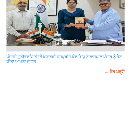
ਪੰਜਾਬੀ ਯੂਨੀਵਰਸਿਟੀ ਦੀ ਖੋਜਾਰਥੀ ਜਸਪ੍ਰੀਤ ਕੌਰ ਸਿੱਧੂ ਨੇ ਰਾਜਪਾਲ ਪੰਜਾਬ ਨੂੰ ਭੇਂਟ
ਕੀਤਾ ਆਪਣਾ ਨਾਵਲ
→ ਹੋਰ ਪੜ੍ਹੋ