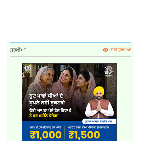
ਸੁਰਖੀਆਂ
ਬਾਕੀ ਸੁਰਖੀਆਂ