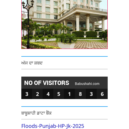
ਅੱਜ ਦਾ ਸ਼ਬਦ
NO OF VISITORS
Babushahi.com
3
2
4
5
1
8
3
6
ਬਾਬੂਸ਼ਾਹੀ ਡਾਟਾ ਬੈਂਕ
Floods-Punjab-HP-Jk-2025